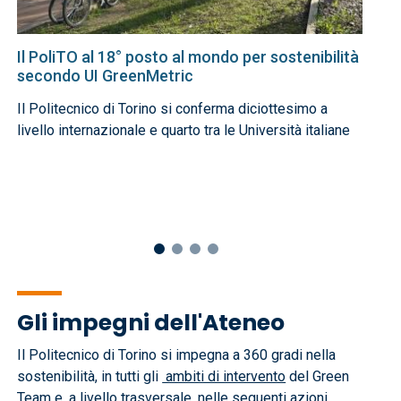
Il PoliTO al 18° posto al mondo per sostenibilità
To
secondo UI GreenMetric
l’
us
Il Politecnico di Torino si conferma diciottesimo a
Da
livello internazionale e quarto tra le Università italiane
na
in
20
Gli impegni dell'Ateneo
Il Politecnico di Torino si impegna a 360 gradi nella
sostenibilità, in tutti gli
ambiti di intervento
del Green
Team e, a livello trasversale, nelle seguenti azioni