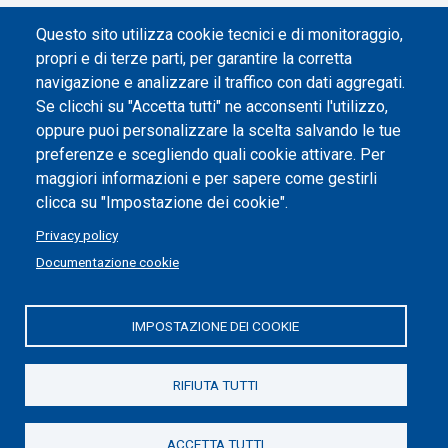
Dichiarazione di accessibilità
Questo sito utilizza cookie tecnici e di monitoraggio,
propri e di terze parti, per garantire la corretta
Impostazione dei cookie
navigazione e analizzare il traffico con dati aggregati.
Se clicchi su "Accetta tutti" ne acconsenti l'utilizzo,
oppure puoi personalizzare la scelta salvando le tue
preferenze e scegliendo quali cookie attivare. Per
maggiori informazioni e per sapere come gestirli
clicca su "Impostazione dei cookie".
Privacy policy
Documentazione cookie
IMPOSTAZIONE DEI COOKIE
Politecnico di Torino | Corso Duca degli Abruzzi, 24 | 10129
Torino, ITALIA | P.IVA/C.F. 00518460019 | PEC
politecnicoditorino@pec.polito.it
RIFIUTA TUTTI
Social
ACCETTA TUTTI