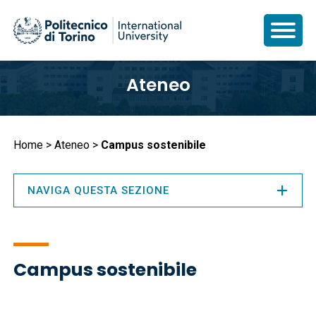
Salta
Ateneo
al
contenuto
principale
Briciole
Home
Ateneo
Campus sostenibile
di
pane
NAVIGA QUESTA SEZIONE
Campus sostenibile