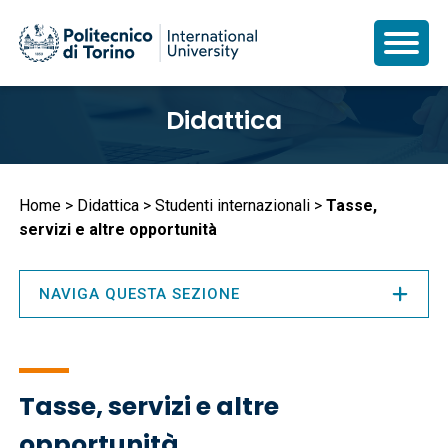
Salta
Didattica
al
contenuto
principale
Briciole
Home
Didattica
Studenti internazionali
Tasse,
servizi e altre opportunità
di
pane
NAVIGA QUESTA SEZIONE
Tasse, servizi e altre
opportunità