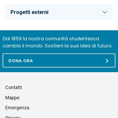
Progetti esterni
Dal 1859 la nostra comunità studentesca
cambia il mondo. Sostieni la sua idea di futuro.
DONA ORA
Piè
Salta
Contatti
alla
di
Mappe
sezione
pagina
successiva
Emergenza
Privacy