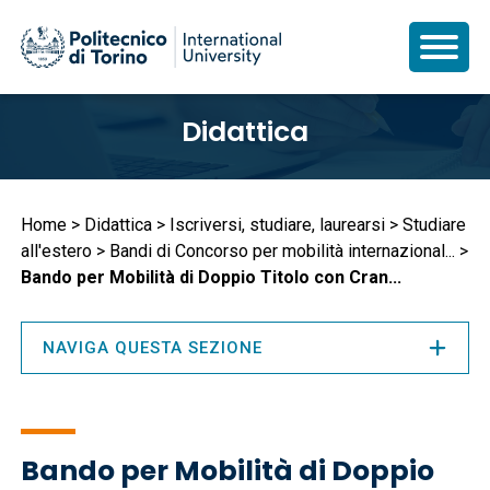
Salta
Didattica
al
contenuto
principale
Briciole
Home
Didattica
Iscriversi, studiare, laurearsi
Studiare
all'estero
Bandi di Concorso per mobilità internazional...
di
Bando per Mobilità di Doppio Titolo con Cran...
pane
NAVIGA QUESTA SEZIONE
Bando per Mobilità di Doppio