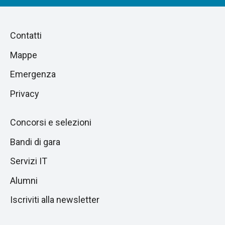
Piè
Salta
Contatti
alla
di
Mappe
sezione
pagina
successiva
Emergenza
Privacy
Concorsi e selezioni
Bandi di gara
Servizi IT
Alumni
Iscriviti alla newsletter