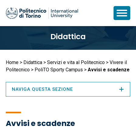
Salta
Didattica
al
contenuto
principale
Briciole
Home
Didattica
Servizi e vita al Politecnico
Vivere il
Politecnico
PoliTO Sporty Campus
Avvisi e scadenze
di
pane
NAVIGA QUESTA SEZIONE
Avvisi e scadenze