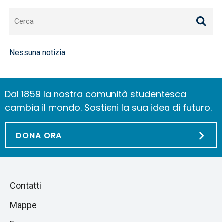
Nessuna notizia
Dal 1859 la nostra comunità studentesca
cambia il mondo. Sostieni la sua idea di futuro.
DONA ORA
Piè
Salta
Contatti
alla
di
Mappe
sezione
pagina
successiva