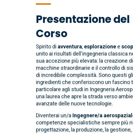
di
Presentazione del
pane
Corso
Spirito di
avventura
,
esplorazione
e
scop
unito ai risultati dell'ingegneria classica n
sua accezione più elevata: la creazione d
macchine straordinarie e il controllo di s
di incredibile complessità. Sono questi gl
ingredienti che conferiscono un fascino 
particolare agli studi in Ingegneria Aerosp
una laurea che apre la strada verso ambient
avanzate delle nuove tecnologie.
Diventerai un/a
Ingegnere/a aerospazial
competenze specialistiche sempre più rice
progettazione, la produzione, la gestione,