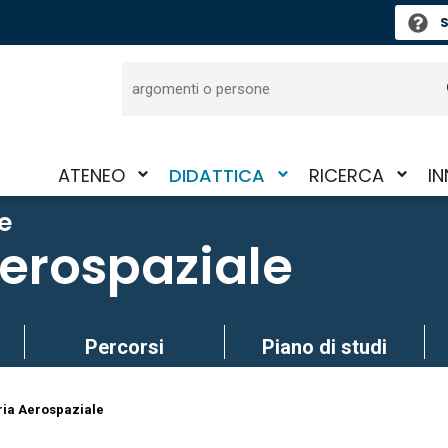
S
Cerca
ATENEO
DIDATTICA
RICERCA
I
Attiva/disattiva
Attiva/disattiva
Attiva/disattiva
Att
e
il
il
il
il
erospaziale
sotto-
sotto-
sotto-
so
menu
menu
menu
me
Percorsi
Piano di studi
ia Aerospaziale