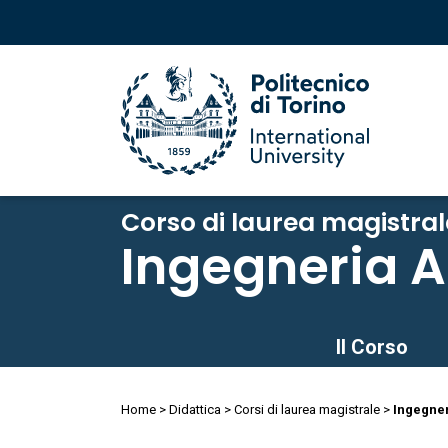
Salta
al
Corso di laurea magistral
contenuto
Ingegneria A
principale
Salta
Il Corso
al
contenuto
Briciole
principale
Home
Didattica
Corsi di laurea magistrale
Ingegner