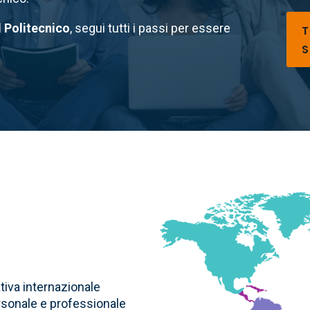
l Politecnico
, segui tutti i
passi per essere
T
S
Immagine
ativa internazionale
rsonale e professionale