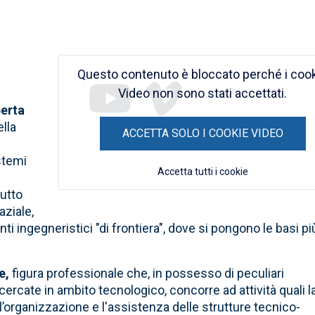
Remote
video
URL
Questo contenuto è bloccato perché i coo
Video non sono stati accettati.
erta
ella
ACCETTA SOLO I COOKIE VIDEO
i
istemi
Accetta tutti i cookie
i
tutto
aziale,
i ingegneristici "di frontiera", dove si pongono le basi pi
e,
figura professionale che, in possesso di peculiari
rcate in ambito tecnologico, concorre ad attività quali l
 l’organizzazione e l'assistenza delle strutture tecnico-