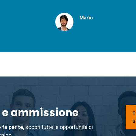
Immagine
Mario
 e ammissione
T
S
 fa per te
, scopri tutte le opportunità di
cnico.