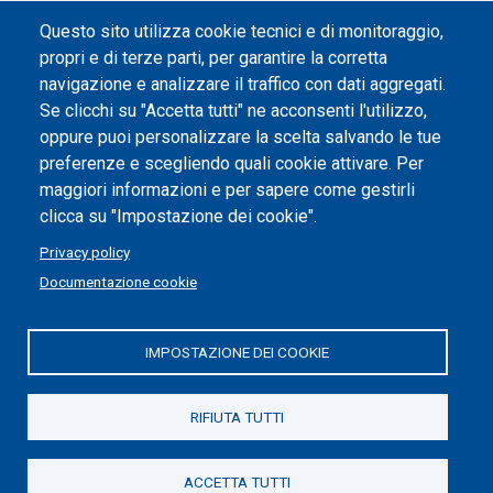
Dichiarazione di accessibilità
Questo sito utilizza cookie tecnici e di monitoraggio,
propri e di terze parti, per garantire la corretta
Impostazione dei cookie
navigazione e analizzare il traffico con dati aggregati.
Se clicchi su "Accetta tutti" ne acconsenti l'utilizzo,
oppure puoi personalizzare la scelta salvando le tue
preferenze e scegliendo quali cookie attivare. Per
maggiori informazioni e per sapere come gestirli
clicca su "Impostazione dei cookie".
Privacy policy
Documentazione cookie
IMPOSTAZIONE DEI COOKIE
Politecnico di Torino | Corso Duca degli Abruzzi, 24 | 10129
Torino, ITALIA | P.IVA/C.F. 00518460019 | PEC
politecnicoditorino@pec.polito.it
RIFIUTA TUTTI
Social
ACCETTA TUTTI