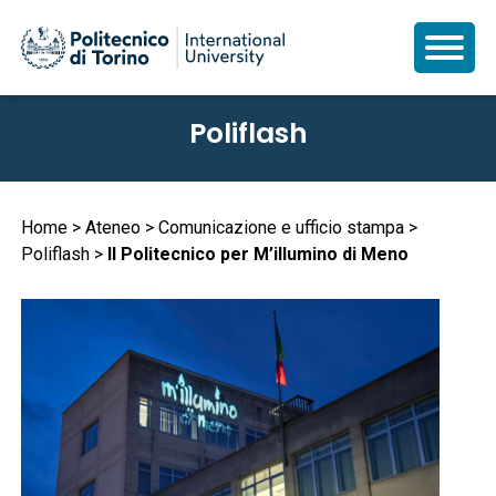
Salta
Poliflash
al
contenuto
principale
Briciole
Home
Ateneo
Comunicazione e ufficio stampa
Poliflash
Il Politecnico per M’illumino di Meno
di
pane