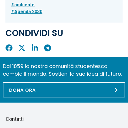
ambiente
Agenda 2030
CONDIVIDI SU
Condividi
Condividi
Condividi
Condividi
su
su
su
su
Facebook
X
LinkedIn
Telegram
Dal 1859 la nostra comunità studentesca
cambia il mondo. Sostieni la sua idea di futuro.
DONA ORA
Piè
Salta
Contatti
alla
di