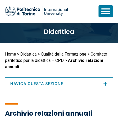
Salta
Didattica
al
contenuto
principale
Briciole
Home
Didattica
Qualità della Formazione
Comitato
paritetico per la didattica – CPD
Archivio relazioni
di
annuali
pane
NAVIGA QUESTA SEZIONE
Archivio relazioni annuali