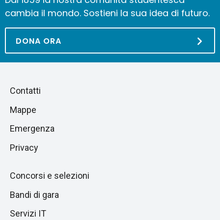
cambia il mondo. Sostieni la sua idea di futuro.
DONA ORA
Piè
Salta
Contatti
alla
di
Mappe
sezione
pagina
successiva
Emergenza
Privacy
Concorsi e selezioni
Bandi di gara
Servizi IT