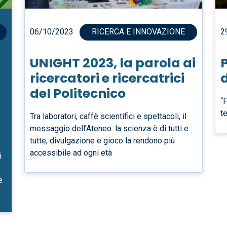
06/10/2023
2
RICERCA E INNOVAZIONE
UNIGHT 2023, la parola ai
P
ricercatori e ricercatrici
d
del Politecnico
“
t
Tra laboratori, caffè scientifici e spettacoli, il
messaggio dell’Ateneo: la scienza è di tutti e
tutte, divulgazione e gioco la rendono più
accessibile ad ogni età
i
e