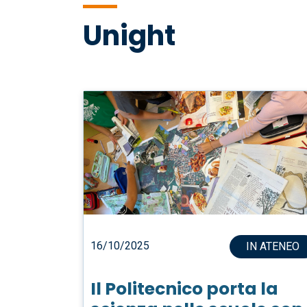
di
Unight
pane
16/10/2025
IN ATENEO
Il Politecnico porta la