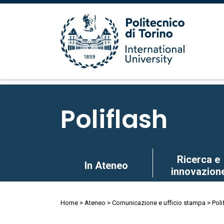
Salta
al
Poliflash
contenuto
principale
Salta
Ricerca e
In Ateneo
al
innovazion
contenuto
principale
Briciole
Home
Ateneo
Comunicazione e ufficio stampa
Poli