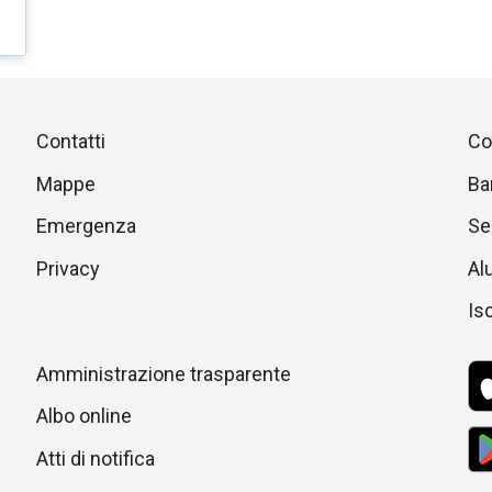
Piè
Salta
Contatti
Co
alla
di
Mappe
Ba
sezione
successiva
Emergenza
Ser
pagina
Privacy
Al
Isc
Amministrazione trasparente
Albo online
Atti di notifica