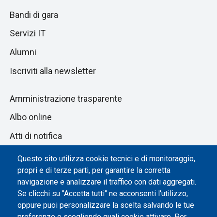
Bandi di gara
Servizi IT
Alumni
Iscriviti alla newsletter
Amministrazione trasparente
Albo online
Atti di notifica
Dichiarazione di accessibilità
Questo sito utilizza cookie tecnici e di monitoraggio,
propri e di terze parti, per garantire la corretta
Impostazione dei cookie
navigazione e analizzare il traffico con dati aggregati.
Se clicchi su "Accetta tutti" ne acconsenti l'utilizzo,
oppure puoi personalizzare la scelta salvando le tue
preferenze e scegliendo quali cookie attivare. Per