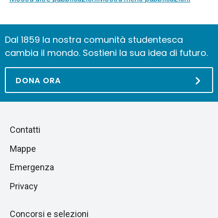
Dal 1859 la nostra comunità studentesca
cambia il mondo. Sostieni la sua idea di futuro.
DONA ORA
Piè
Salta
Contatti
alla
di
Mappe
sezione
pagina
successiva
Emergenza
Privacy
Concorsi e selezioni