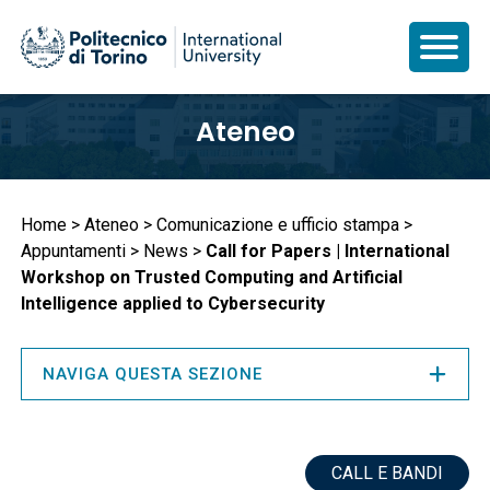
Salta
Ateneo
al
contenuto
principale
Briciole
Home
Ateneo
Comunicazione e ufficio stampa
Appuntamenti
News
Call for Papers | International
di
Workshop on Trusted Computing and Artificial
pane
Intelligence applied to Cybersecurity
NAVIGA QUESTA SEZIONE
CALL E BANDI