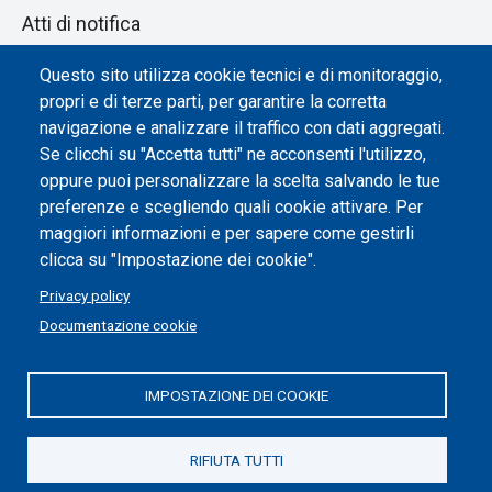
Atti di notifica
Dichiarazione di accessibilità
Questo sito utilizza cookie tecnici e di monitoraggio,
propri e di terze parti, per garantire la corretta
Impostazione dei cookie
navigazione e analizzare il traffico con dati aggregati.
Se clicchi su "Accetta tutti" ne acconsenti l'utilizzo,
oppure puoi personalizzare la scelta salvando le tue
preferenze e scegliendo quali cookie attivare. Per
maggiori informazioni e per sapere come gestirli
clicca su "Impostazione dei cookie".
Privacy policy
Documentazione cookie
IMPOSTAZIONE DEI COOKIE
Politecnico di Torino | Corso Duca degli Abruzzi, 24 | 10129
Torino, ITALIA | P.IVA/C.F. 00518460019 | PEC
politecnicoditorino@pec.polito.it
RIFIUTA TUTTI