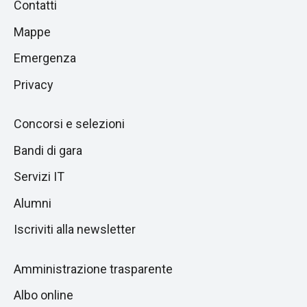
Piè
Contatti
alla
di
Mappe
sezione
pagina
successiva
Emergenza
Privacy
Concorsi e selezioni
Bandi di gara
Servizi IT
Alumni
Iscriviti alla newsletter
Amministrazione trasparente
Albo online