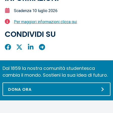
Scadenza 10 luglio 2026
Per maggiori informazioni clicca qui
CONDIVIDI SU
Condividi
Condividi
Condividi
Condividi
su
su
su
su
Facebook
X
LinkedIn
Telegram
Dal 1859 la nostra comunità studentesca
cambia il mondo. Sostieni la sua idea di futuro.
DONA ORA
Salta