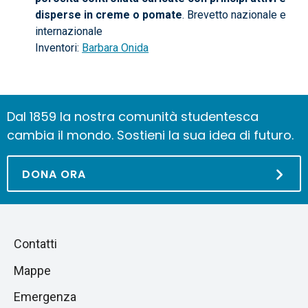
disperse in creme o pomate
. Brevetto nazionale e
internazionale
Inventori:
Barbara Onida
Dal 1859 la nostra comunità studentesca
cambia il mondo. Sostieni la sua idea di futuro.
DONA ORA
Piè
Salta
Contatti
alla
di
Mappe
sezione
pagina
successiva
Emergenza