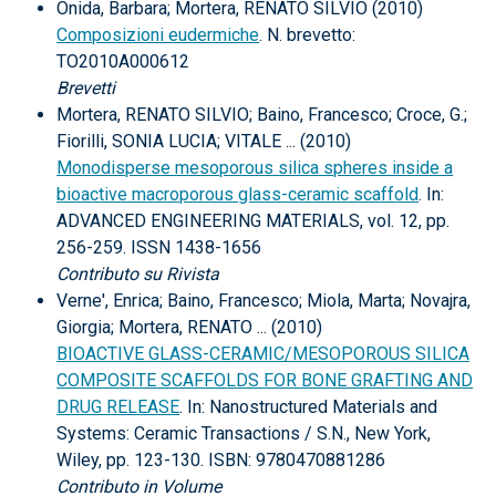
Onida, Barbara; Mortera, RENATO SILVIO (2010)
Composizioni eudermiche
. N. brevetto:
TO2010A000612
Brevetti
Mortera, RENATO SILVIO; Baino, Francesco; Croce, G.;
Fiorilli, SONIA LUCIA; VITALE ... (2010)
Monodisperse mesoporous silica spheres inside a
bioactive macroporous glass-ceramic scaffold
. In:
ADVANCED ENGINEERING MATERIALS, vol. 12, pp.
256-259. ISSN 1438-1656
Contributo su Rivista
Verne', Enrica; Baino, Francesco; Miola, Marta; Novajra,
Giorgia; Mortera, RENATO ... (2010)
BIOACTIVE GLASS-CERAMIC/MESOPOROUS SILICA
COMPOSITE SCAFFOLDS FOR BONE GRAFTING AND
DRUG RELEASE
. In: Nanostructured Materials and
Systems: Ceramic Transactions / S.N., New York,
Wiley, pp. 123-130. ISBN: 9780470881286
Contributo in Volume