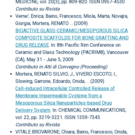
MEDICINE, vol. 20(3), pp. 809-820. ISSN 0957-4530
Contributo su Rivista
Verne', Enrica; Baino, Francesco; Miola, Marta; Novajra,
Giorgia; Mortera, RENATO ... (2009)
BIOACTIVE GLASS-CERAMIC/MESOPOROUS SILICA
COMPOSITE SCAFFOLDS FOR BONE GRAFTING AND
DRUG RELEASE
. In: 8th Pacific Rim Conference on
Ceramic and Glass Technology (PACRIM8), Vancouver
(CA), May 31 - June 5, 2009
Contributo in Atti di Convegno (Proceeding)
Mortera, RENATO SILVIO; J., VIVERO ESCOTO; I.,
Slowing; Garrone, Edoardo; Onida, ... (2009)
Cell-induced Intracellular Controlled Release of
Membrane Impermeable Cysteine from a
Mesoporous Silica Nanoparticles-based Drug
Delivery System
. In: CHEMICAL COMMUNICATIONS,
vol. 22, pp. 3219-3221. ISSN 1359-7345
Contributo su Rivista
VITALE BROVARONE, Chiara; Baino, Francesco; Onida,