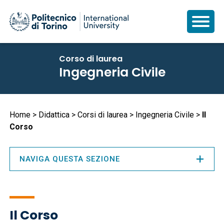
Salta
Corso di laurea
al
Ingegneria Civile
contenuto
principale
Briciole
Home
Didattica
Corsi di laurea
Ingegneria Civile
Il
Corso
di
pane
NAVIGA QUESTA SEZIONE
Il Corso