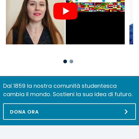
Dal 1859 la nostra comunità studentesca
cambia il mondo. Sostieni la sua idea di futuro.
DONA ORA