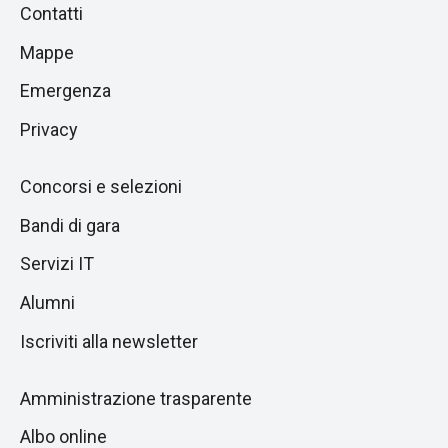
Piè
Salta
Contatti
alla
di
Mappe
sezione
pagina
successiva
Emergenza
Privacy
Concorsi e selezioni
Bandi di gara
Servizi IT
Alumni
Iscriviti alla newsletter
Amministrazione trasparente
Albo online