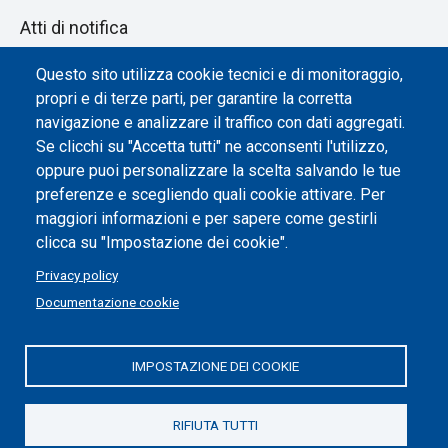
Atti di notifica
Dichiarazione di accessibilità
Questo sito utilizza cookie tecnici e di monitoraggio,
propri e di terze parti, per garantire la corretta
Impostazione dei cookie
navigazione e analizzare il traffico con dati aggregati.
Se clicchi su "Accetta tutti" ne acconsenti l'utilizzo,
oppure puoi personalizzare la scelta salvando le tue
preferenze e scegliendo quali cookie attivare. Per
maggiori informazioni e per sapere come gestirli
clicca su "Impostazione dei cookie".
Privacy policy
Documentazione cookie
IMPOSTAZIONE DEI COOKIE
Politecnico di Torino | Corso Duca degli Abruzzi, 24 | 10129
Torino, ITALIA | P.IVA/C.F. 00518460019 | PEC
politecnicoditorino@pec.polito.it
RIFIUTA TUTTI