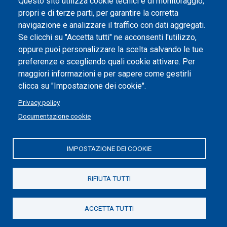
Questo sito utilizza cookie tecnici e di monitoraggio,
propri e di terze parti, per garantire la corretta
Impostazione dei cookie
navigazione e analizzare il traffico con dati aggregati.
Se clicchi su "Accetta tutti" ne acconsenti l'utilizzo,
oppure puoi personalizzare la scelta salvando le tue
preferenze e scegliendo quali cookie attivare. Per
maggiori informazioni e per sapere come gestirli
clicca su "Impostazione dei cookie".
Privacy policy
Documentazione cookie
IMPOSTAZIONE DEI COOKIE
Politecnico di Torino | Corso Duca degli Abruzzi, 24 | 10129
Torino, ITALIA | P.IVA/C.F. 00518460019 | PEC
politecnicoditorino@pec.polito.it
RIFIUTA TUTTI
Social
ACCETTA TUTTI