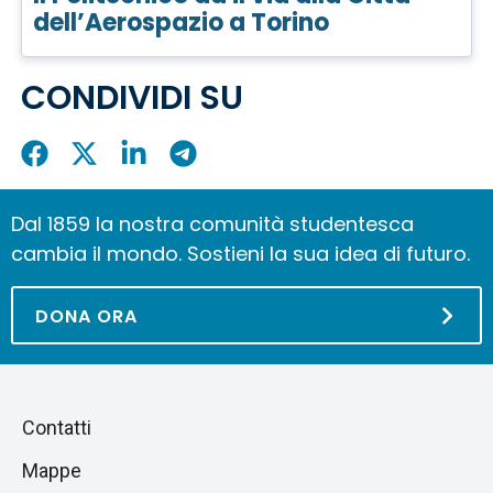
dell’Aerospazio a Torino
CONDIVIDI SU
Condividi
Condividi
Condividi
Condividi
su
su
su
su
Facebook
X
LinkedIn
Telegram
Dal 1859 la nostra comunità studentesca
cambia il mondo. Sostieni la sua idea di futuro.
DONA ORA
Piè
Salta
Contatti
alla
di
Mappe
sezione