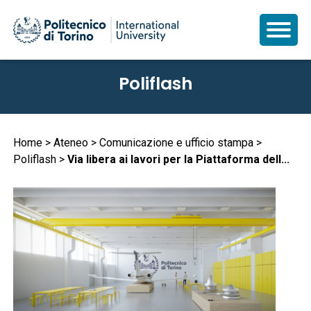
Salta
Poliflash
al
contenuto
principale
Briciole
Home
Ateneo
Comunicazione e ufficio stampa
Poliflash
Via libera ai lavori per la Piattaforma dell...
di
pane