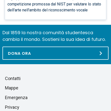
competizione promossa dal NIST per valutare lo stato
dell'arte nell'ambito del riconoscimento vocale
Dal 1859 la nostra comunità studentesca
cambia il mondo. Sostieni la sua idea di futuro.
DONA ORA
Piè
Salta
Contatti
alla
di
Mappe
sezione
pagina
successiva
Emergenza
Privacy