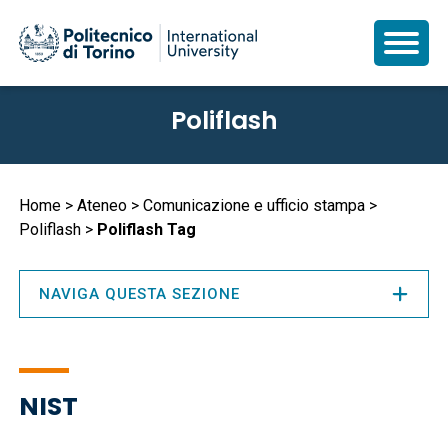
Salta
Poliflash
al
contenuto
principale
Briciole
Home
Ateneo
Comunicazione e ufficio stampa
Poliflash
Poliflash Tag
di
pane
NAVIGA QUESTA SEZIONE
NIST