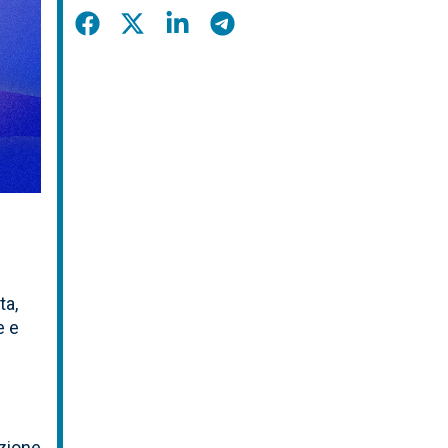
Condividi
Condividi
Condividi
Condividi
su
su
su
su
Facebook
X
LinkedIn
Telegram
ta,
e e
l
azione