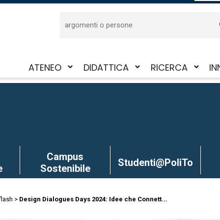
Cerca
ATENEO
DIDATTICA
RICERCA
IN
Attiva/disattiva
Attiva/disattiva
Attiva/disattiva
Att
il
il
il
il
sotto-
sotto-
sotto-
sot
menu
menu
menu
me
Campus
Studenti@PoliTo
e
Sostenibile
flash
Design Dialogues Days 2024: Idee che Connett...