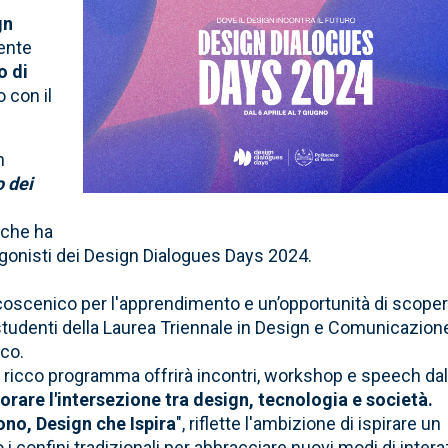
gn
cente
o di
 con il
n
o dei
 che ha
tagonisti dei Design Dialogues Days 2024.
lcoscenico per l'apprendimento e un’opportunità di scoper
 studenti della Laurea Triennale in Design e Comunicazion
ico.
 il ricco programma offrirà incontri, workshop e speech da
orare l'intersezione tra design, tecnologia e società.
no, Design che Ispira
", riflette l'ambizione di ispirare un
 confini tradizionali per abbracciare nuovi modi di inter