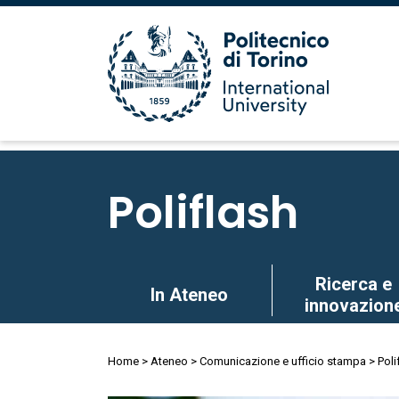
Salta
al
Poliflash
contenuto
principale
Salta
Ricerca e
In Ateneo
al
innovazion
contenuto
principale
Briciole
Home
Ateneo
Comunicazione e ufficio stampa
Poli