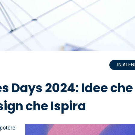
IN ATE
s Days 2024: Idee che
ign che Ispira
 potere
Immagine