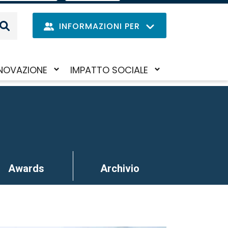
EN
IL
MENU
INFORMAZIONI PER
DELLE
LINGUE
Navig
NOVAZIONE
IMPATTO SOCIALE
Salta
iva/disattiva
Attiva/disattiva
princi
al
il
contenuto
to-
sotto-
principale
nu
menu
Awards
Archivio