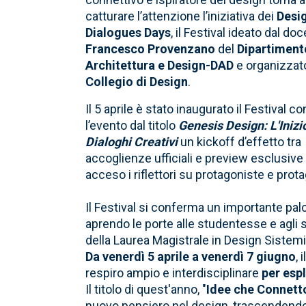
catturare l’attenzione l’iniziativa dei
Desi
Dialogues Days
, il Festival ideato dal do
Francesco Provenzano
del
Dipartiment
Architettura e Design-DAD
e organizzato
Collegio di Design
.
Il 5 aprile è stato inaugurato il Festival co
l’evento dal titolo
Genesis Design: L'Inizi
Dialoghi Creativi
un kickoff d’effetto tra
accoglienze ufficiali e preview esclusive
acceso i riflettori su protagoniste e pro
Il Festival si conferma un importante pa
aprendo le porte alle studentesse e agli
della Laurea Magistrale in Design Sistem
Da venerdì 5 aprile a venerdì 7 giugno
,
respiro ampio e interdisciplinare
per espl
Il titolo di quest'anno, "
Idee che Connetto
nuovo pensiero nel design, trascendendo i