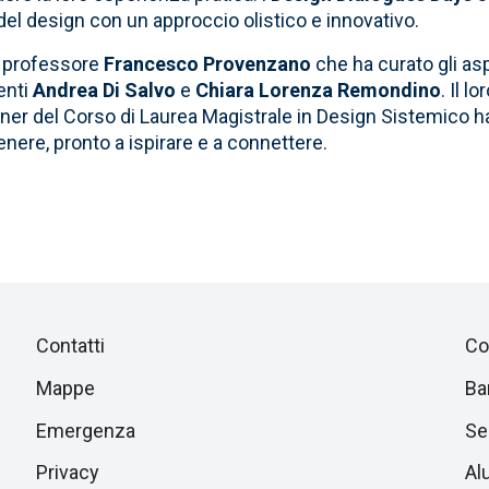
del design con un approccio olistico e innovativo.
el professore
Francesco Provenzano
che ha curato gli asp
centi
Andrea Di Salvo
e
Chiara Lorenza Remondino
. Il lo
gner del Corso di Laurea Magistrale in Design Sistemico h
nere, pronto a ispirare e a connettere.
Piè
Salta
Contatti
Co
alla
di
Mappe
Ba
sezione
successiva
Emergenza
Ser
pagina
Privacy
Al