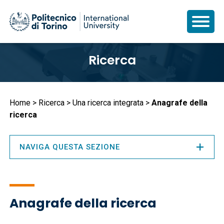
Salta
Ricerca
al
contenuto
principale
Briciole
Home
Ricerca
Una ricerca integrata
Anagrafe della
ricerca
di
pane
NAVIGA QUESTA SEZIONE
Anagrafe della ricerca