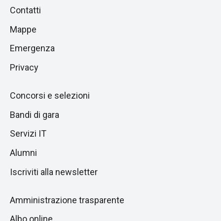
Piè
Salta
Contatti
alla
di
Mappe
sezione
pagina
successiva
Emergenza
Privacy
Concorsi e selezioni
Bandi di gara
Servizi IT
Alumni
Iscriviti alla newsletter
Amministrazione trasparente
Albo online