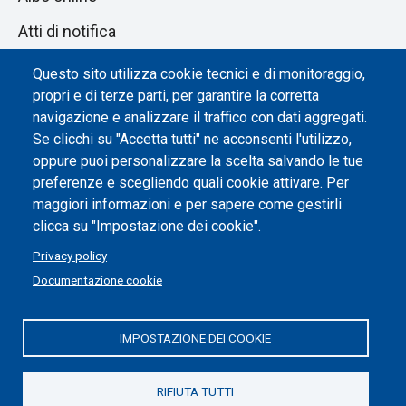
Atti di notifica
Dichiarazione di accessibilità
Questo sito utilizza cookie tecnici e di monitoraggio,
propri e di terze parti, per garantire la corretta
Impostazione dei cookie
navigazione e analizzare il traffico con dati aggregati.
Se clicchi su "Accetta tutti" ne acconsenti l'utilizzo,
oppure puoi personalizzare la scelta salvando le tue
preferenze e scegliendo quali cookie attivare. Per
maggiori informazioni e per sapere come gestirli
clicca su "Impostazione dei cookie".
Privacy policy
Documentazione cookie
IMPOSTAZIONE DEI COOKIE
Politecnico di Torino | Corso Duca degli Abruzzi, 24 | 10129
Torino, ITALIA | P.IVA/C.F. 00518460019 | PEC
politecnicoditorino@pec.polito.it
RIFIUTA TUTTI