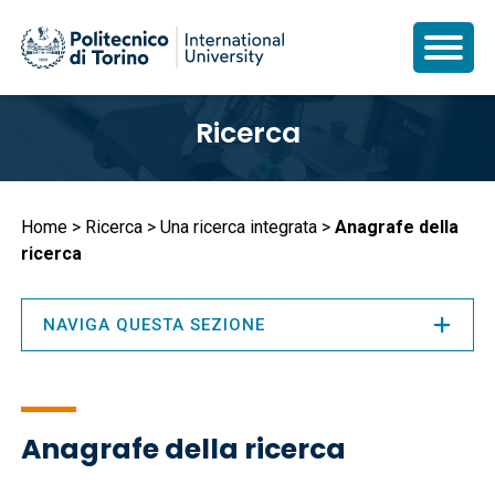
Salta
Ricerca
al
contenuto
principale
Briciole
Home
Ricerca
Una ricerca integrata
Anagrafe della
ricerca
di
pane
NAVIGA QUESTA SEZIONE
Anagrafe della ricerca