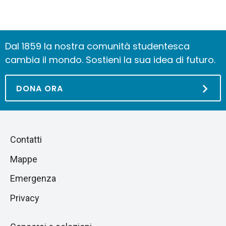
Dal 1859 la nostra comunità studentesca
cambia il mondo. Sostieni la sua idea di futuro.
DONA ORA
Piè
Salta
Contatti
alla
di
Mappe
sezione
pagina
successiva
Emergenza
Privacy