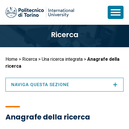
Salta
Ricerca
al
contenuto
principale
Briciole
Home
Ricerca
Una ricerca integrata
Anagrafe della
ricerca
di
pane
NAVIGA QUESTA SEZIONE
Anagrafe della ricerca