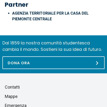
Partner
AGENZIA TERRITORIALE PER LA CASA DEL
PIEMONTE CENTRALE
Dal 1859 la nostra comunità studentesca
cambia il mondo. Sostieni la sua idea di futuro.
DONA ORA
Piè
Salta
Contatti
alla
di
Mappe
sezione
pagina
successiva
Emergenza