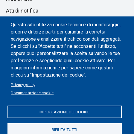
Atti di notifica
Dichiarazione di accessibilità
Questo sito utilizza cookie tecnici e di monitoraggio,
propri e di terze parti, per garantire la corretta
Impostazione dei cookie
navigazione e analizzare il traffico con dati aggregati.
Se clicchi su "Accetta tutti" ne acconsenti l'utilizzo,
oppure puoi personalizzare la scelta salvando le tue
preferenze e scegliendo quali cookie attivare. Per
maggiori informazioni e per sapere come gestirli
clicca su "Impostazione dei cookie".
Privacy policy
Documentazione cookie
IMPOSTAZIONE DEI COOKIE
Politecnico di Torino | Corso Duca degli Abruzzi, 24 | 10129
Torino, ITALIA | P.IVA/C.F. 00518460019 | PEC
politecnicoditorino@pec.polito.it
RIFIUTA TUTTI