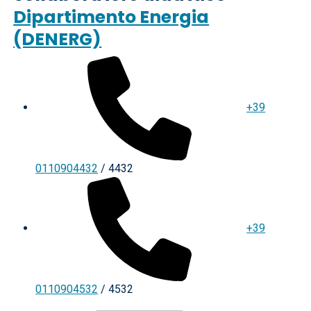
Dipartimento Energia
(DENERG)
+39
0110904432
/ 4432
+39
0110904532
/ 4532