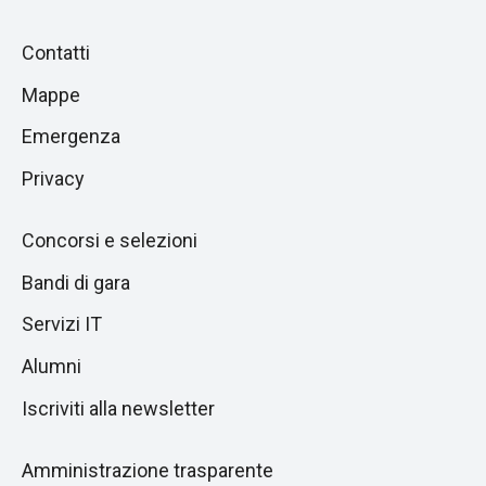
Piè
Salta
Contatti
alla
di
Mappe
sezione
pagina
successiva
Emergenza
Privacy
Concorsi e selezioni
Bandi di gara
Servizi IT
Alumni
Iscriviti alla newsletter
Amministrazione trasparente