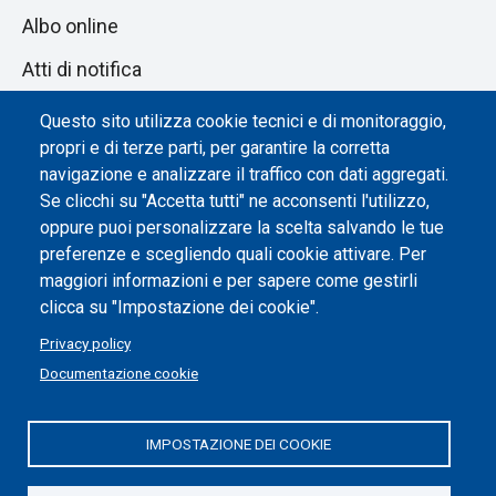
Albo online
Atti di notifica
Dichiarazione di accessibilità
Questo sito utilizza cookie tecnici e di monitoraggio,
propri e di terze parti, per garantire la corretta
Impostazione dei cookie
navigazione e analizzare il traffico con dati aggregati.
Se clicchi su "Accetta tutti" ne acconsenti l'utilizzo,
oppure puoi personalizzare la scelta salvando le tue
preferenze e scegliendo quali cookie attivare. Per
maggiori informazioni e per sapere come gestirli
clicca su "Impostazione dei cookie".
Privacy policy
Documentazione cookie
IMPOSTAZIONE DEI COOKIE
Politecnico di Torino | Corso Duca degli Abruzzi, 24 | 10129
Torino, ITALIA | P.IVA/C.F. 00518460019 | PEC