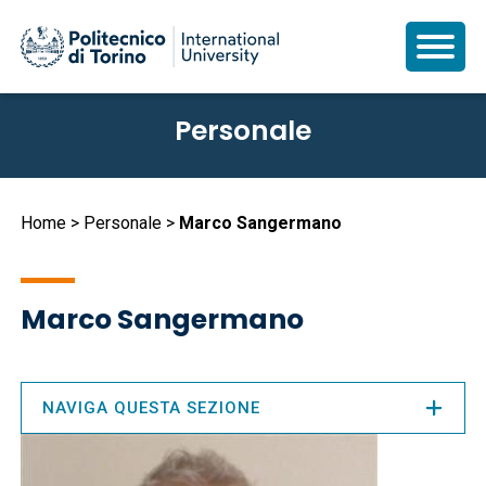
Salta
Personale
al
contenuto
principale
Briciole
Home
Personale
Marco Sangermano
di
pane
Marco Sangermano
NAVIGA QUESTA SEZIONE