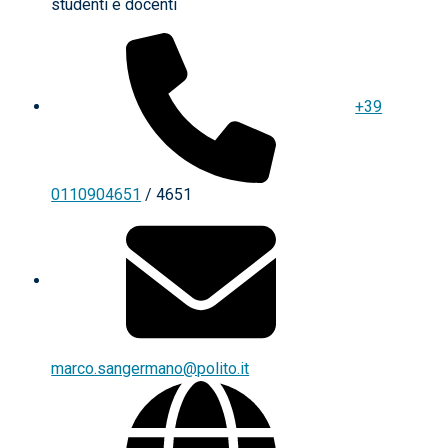
studenti e docenti
+39
0110904651
/ 4651
marco.sangermano@polito.it