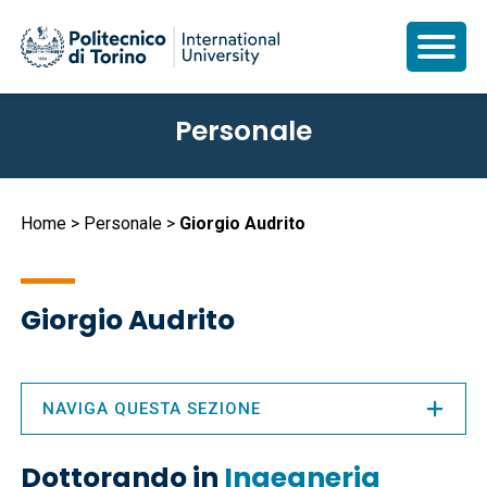
Salta
Personale
al
contenuto
principale
Briciole
Home
Personale
Giorgio Audrito
di
pane
Giorgio Audrito
NAVIGA QUESTA SEZIONE
Dottorando in
Ingegneria