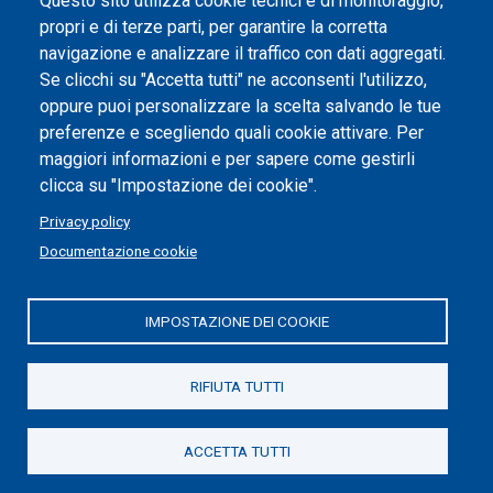
Questo sito utilizza cookie tecnici e di monitoraggio,
propri e di terze parti, per garantire la corretta
Impostazione dei cookie
navigazione e analizzare il traffico con dati aggregati.
Se clicchi su "Accetta tutti" ne acconsenti l'utilizzo,
oppure puoi personalizzare la scelta salvando le tue
preferenze e scegliendo quali cookie attivare. Per
maggiori informazioni e per sapere come gestirli
clicca su "Impostazione dei cookie".
Privacy policy
Documentazione cookie
IMPOSTAZIONE DEI COOKIE
Politecnico di Torino | Corso Duca degli Abruzzi, 24 | 10129
Torino, ITALIA | P.IVA/C.F. 00518460019 | PEC
politecnicoditorino@pec.polito.it
RIFIUTA TUTTI
Social
ACCETTA TUTTI