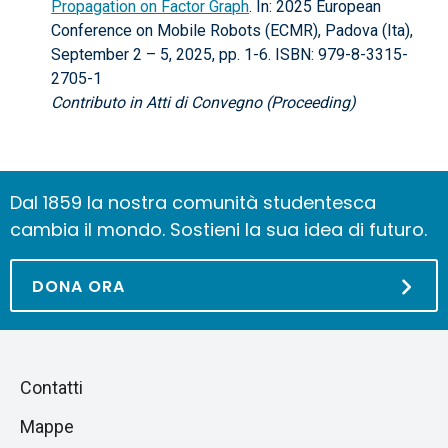
Propagation on Factor Graph
. In: 2025 European
Conference on Mobile Robots (ECMR), Padova (Ita),
September 2 – 5, 2025, pp. 1-6. ISBN: 979-8-3315-
2705-1
Contributo in Atti di Convegno (Proceeding)
Dal 1859 la nostra comunità studentesca
cambia il mondo. Sostieni la sua idea di futuro.
DONA ORA
Piè
Salta
Contatti
alla
di
Mappe
sezione
pagina