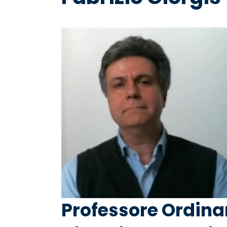
pane
Professore Ordinar