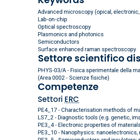
Keywords
Advanced microscopy (opical, electronic
Lab-on-chip
Optical spectroscopy
Plasmonics and photonics
Semiconductors
Surface enhanced raman spectroscopy
Settore scientifico di
PHYS-03/A - Fisica sperimentale della mat
(Area 0002 - Scienze fisiche)
Competenze
Settori
ERC
PE4_17 - Characterisation methods of ma
LS7_2 - Diagnostic tools (e.g. genetic, im
PE3_4 - Electronic properties of materials
PE3_10 - Nanophysics: nanoelectronics,
PE3_5 - Semiconductors and insulators: m