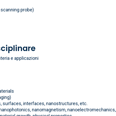
, scanning probe)
sciplinare
eria e applicazioni
terials
aging)
, surfaces, interfaces, nanostructures, etc.
 nanophotonics, nanomagnetism, nanoelectromechanics, 
aterial growth, physical properties