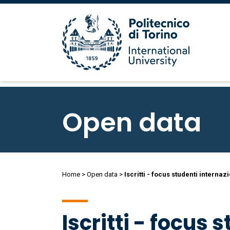
Salta
al
Open data
contenuto
principale
Briciole
Home
Open data
Iscritti - focus studenti internaz
di
Iscritti - focus 
pane