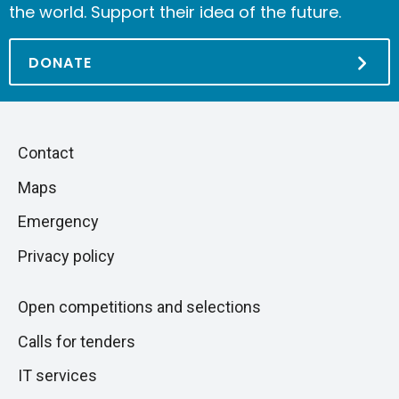
the world. Support their idea of the future.
DONATE
Piè
Skip
Contact
to
di
Maps
next
pagina
section
Emergency
Privacy policy
Open competitions and selections
Calls for tenders
IT services