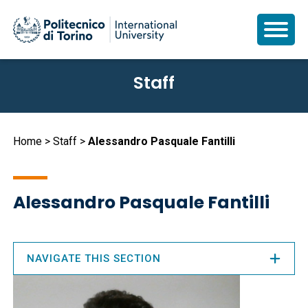
Skip
Staff
to
main
content
Breadcrumb
Home
Staff
Alessandro Pasquale Fantilli
Alessandro Pasquale Fantilli
NAVIGATE THIS SECTION