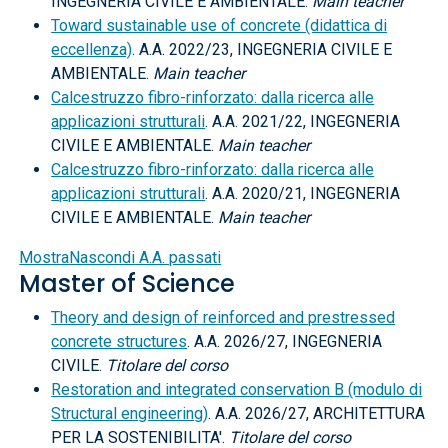
INGEGNERIA CIVILE E AMBIENTALE.
Main teacher
Toward sustainable use of concrete (didattica di
eccellenza)
. A.A. 2022/23, INGEGNERIA CIVILE E
AMBIENTALE.
Main teacher
Calcestruzzo fibro-rinforzato: dalla ricerca alle
applicazioni strutturali
. A.A. 2021/22, INGEGNERIA
CIVILE E AMBIENTALE.
Main teacher
Calcestruzzo fibro-rinforzato: dalla ricerca alle
applicazioni strutturali
. A.A. 2020/21, INGEGNERIA
CIVILE E AMBIENTALE.
Main teacher
Mostra
Nascondi
A.A. passati
Master of Science
Theory and design of reinforced and prestressed
concrete structures
. A.A. 2026/27, INGEGNERIA
CIVILE.
Titolare del corso
Restoration and integrated conservation B (modulo di
Structural engineering)
. A.A. 2026/27, ARCHITETTURA
PER LA SOSTENIBILITA'.
Titolare del corso