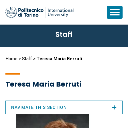
Skip
Staff
to
main
content
Breadcrumb
Home
Staff
Teresa Maria Berruti
Teresa Maria Berruti
NAVIGATE THIS SECTION