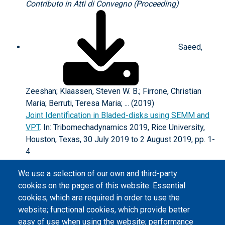
Contributo in Atti di Convegno (Proceeding)
Saeed,
Zeeshan; Klaassen, Steven W. B.; Firrone, Christian
Maria; Berruti, Teresa Maria; ... (2019)
Joint Identification in Bladed-disks using SEMM and
VPT
. In: Tribomechadynamics 2019, Rice University,
Houston, Texas, 30 July 2019 to 2 August 2019, pp. 1-
4
Contributo in Atti di Convegno (Proceeding)
We use a selection of our own and third-party
More publications
Less publications
cookies on the pages of this website: Essential
Knowledge Valorisation
cookies, which are required in order to use the
website; functional cookies, which provide better
Technology transfer
easy of use when using the website; performance