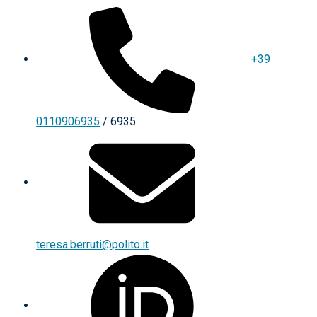
+39
0110906935
/ 6935
teresa.berruti@polito.it