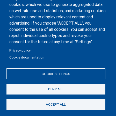
cookies, which we use to generate aggregated data
MACCHINA PER IL TAGLIO AUTOMATICO
on website use and statistics; and marketing cookies,
DELL'INVOLUCRO ESTERNO DEI RIFIUTI GRANDI
which are used to display relevant content and
BIANCHI RAEE R2.
. national Patent
advertising. If you choose "ACCEPT ALL", you
Inventors:
Andrea Beltramo
Teresa Maria Berruti
consent to the use of all cookies. You can accept and
reject individual cookie types and revoke your
consent for the future at any time at "Settings".
Since 1859 our students have been changing
Privacy policy
the world. Support their idea of the future.
Cookie documentation
DONATE
COOKIE SETTINGS
DENY ALL
Piè
Skip
Contact
to
di
ACCEPT ALL
Maps
next
pagina
section