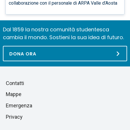
collaborazione con il personale di ARPA Valle d’Aosta
Dal 1859 la nostra comunità studentesca
cambia il mondo. Sostieni la sua idea di futuro.
DONA ORA
Piè
Salta
Contatti
alla
di
Mappe
sezione
pagina
successiva
Emergenza
Privacy