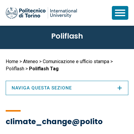
Salta
Poliflash
al
contenuto
principale
Briciole
Home
Ateneo
Comunicazione e ufficio stampa
Poliflash
Poliflash Tag
di
pane
NAVIGA QUESTA SEZIONE
climate_change@polito