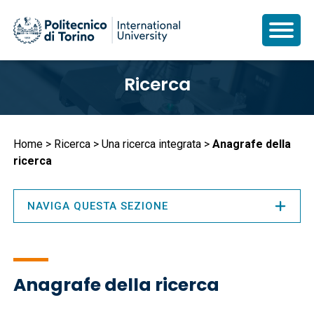
Salta
Ricerca
al
contenuto
principale
Briciole
Home
Ricerca
Una ricerca integrata
Anagrafe della
ricerca
di
pane
NAVIGA QUESTA SEZIONE
Anagrafe della ricerca