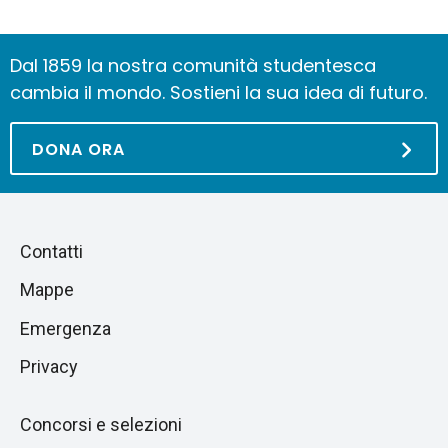
Dal 1859 la nostra comunità studentesca
cambia il mondo. Sostieni la sua idea di futuro.
DONA ORA
Piè
Salta
Contatti
alla
di
Mappe
sezione
pagina
successiva
Emergenza
Privacy
Concorsi e selezioni