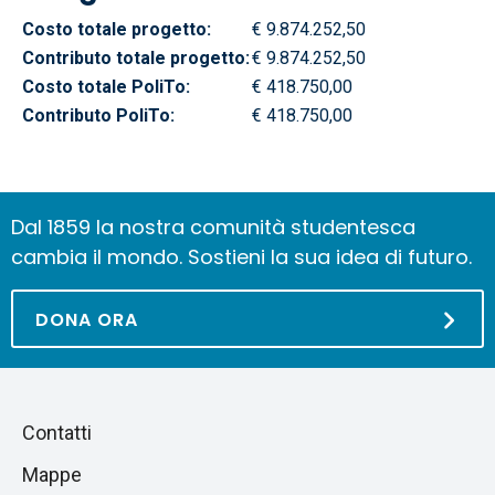
Costo totale progetto:
€ 9.874.252,50
Contributo totale progetto:
€ 9.874.252,50
Costo totale PoliTo:
€ 418.750,00
Contributo PoliTo:
€ 418.750,00
Dal 1859 la nostra comunità studentesca
cambia il mondo. Sostieni la sua idea di futuro.
DONA ORA
Piè
Salta
Contatti
alla
di
Mappe
sezione