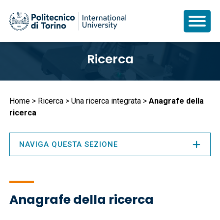
Salta
Ricerca
al
contenuto
principale
Briciole
Home
Ricerca
Una ricerca integrata
Anagrafe della
ricerca
di
pane
NAVIGA QUESTA SEZIONE
Anagrafe della ricerca