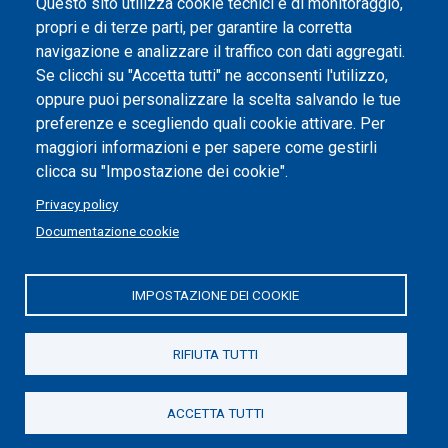
Questo sito utilizza cookie tecnici e di monitoraggio,
propri e di terze parti, per garantire la corretta
Impostazione dei cookie
navigazione e analizzare il traffico con dati aggregati.
Se clicchi su "Accetta tutti" ne acconsenti l'utilizzo,
oppure puoi personalizzare la scelta salvando le tue
preferenze e scegliendo quali cookie attivare. Per
maggiori informazioni e per sapere come gestirli
clicca su "Impostazione dei cookie".
Privacy policy
Documentazione cookie
IMPOSTAZIONE DEI COOKIE
Politecnico di Torino | Corso Duca degli Abruzzi, 24 | 10129
Torino, ITALIA | P.IVA/C.F. 00518460019 | PEC
politecnicoditorino@pec.polito.it
RIFIUTA TUTTI
Social
ACCETTA TUTTI