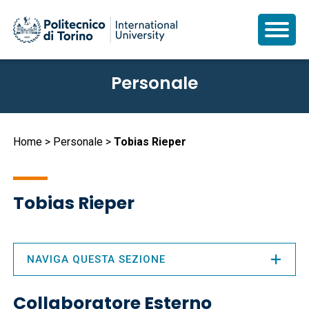
Salta
Personale
al
contenuto
principale
Briciole
Home
Personale
Tobias Rieper
di
pane
Tobias Rieper
NAVIGA QUESTA SEZIONE
Collaboratore Esterno