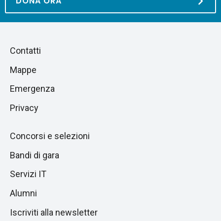
DONA ORA
Piè
Salta
Contatti
alla
di
Mappe
sezione
pagina
successiva
Emergenza
Privacy
Concorsi e selezioni
Bandi di gara
Servizi IT
Alumni
Iscriviti alla newsletter