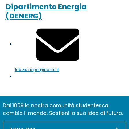
Dipartimento Energia
(DENERG)
tobias.rieper@polito.it
Dal 1859 la nostra comunità studentesca
cambia il mondo. Sostieni la sua idea di futuro.