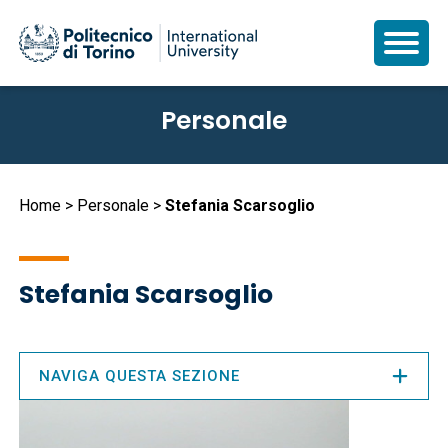
Salta
Personale
al
contenuto
principale
Briciole
Home
Personale
Stefania Scarsoglio
di
pane
Stefania Scarsoglio
NAVIGA QUESTA SEZIONE