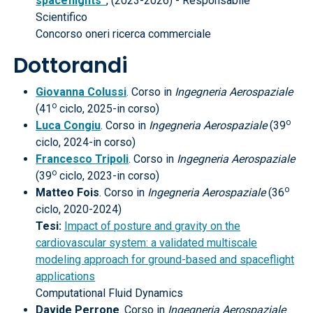
spaceflights”
, (2023-2026) - Responsabile
Scientifico
Concorso oneri ricerca commerciale
Dottorandi
Giovanna Colussi
. Corso in
Ingegneria Aerospaziale
o
(41
ciclo, 2025-in corso)
o
Luca Congiu
. Corso in
Ingegneria Aerospaziale
(39
ciclo, 2024-in corso)
Francesco Tripoli
. Corso in
Ingegneria Aerospaziale
o
(39
ciclo, 2023-in corso)
o
Matteo Fois
. Corso in
Ingegneria Aerospaziale
(36
ciclo, 2020-2024)
Tesi:
Impact of posture and gravity on the
cardiovascular system: a validated multiscale
modeling approach for ground-based and spaceflight
applications
Computational Fluid Dynamics
Davide Perrone
. Corso in
Ingegneria Aerospaziale