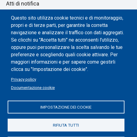
Atti di notifica
Dichiarazione di accessibilità
Questo sito utilizza cookie tecnici e di monitoraggio,
propri e di terze parti, per garantire la corretta
Impostazione dei cookie
navigazione e analizzare il traffico con dati aggregati.
Se clicchi su "Accetta tutti" ne acconsenti l'utilizzo,
oppure puoi personalizzare la scelta salvando le tue
preferenze e scegliendo quali cookie attivare. Per
maggiori informazioni e per sapere come gestirli
clicca su "Impostazione dei cookie".
Privacy policy
Documentazione cookie
IMPOSTAZIONE DEI COOKIE
Politecnico di Torino | Corso Duca degli Abruzzi, 24 | 10129
Torino, ITALIA | P.IVA/C.F. 00518460019 | PEC
politecnicoditorino@pec.polito.it
RIFIUTA TUTTI