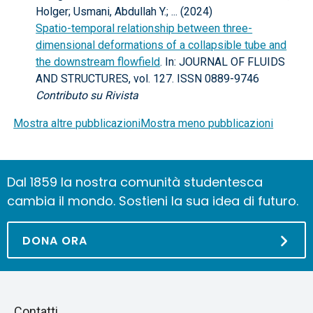
Holger; Usmani, Abdullah Y.; ... (2024)
Spatio-temporal relationship between three-
dimensional deformations of a collapsible tube and
the downstream flowfield
. In: JOURNAL OF FLUIDS
AND STRUCTURES, vol. 127. ISSN 0889-9746
Contributo su Rivista
Mostra altre pubblicazioni
Mostra meno pubblicazioni
Dal 1859 la nostra comunità studentesca
cambia il mondo. Sostieni la sua idea di futuro.
DONA ORA
Piè
Salta
Contatti