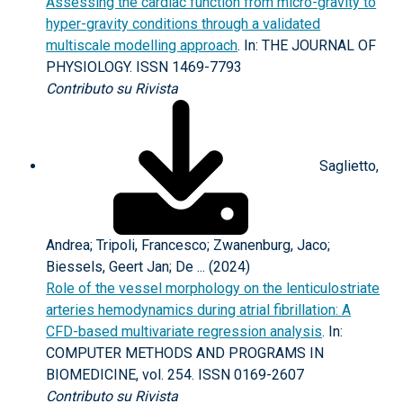
Assessing the cardiac function from micro-gravity to
hyper-gravity conditions through a validated
multiscale modelling approach
. In: THE JOURNAL OF
PHYSIOLOGY. ISSN 1469-7793
Contributo su Rivista
Saglietto,
Andrea; Tripoli, Francesco; Zwanenburg, Jaco;
Biessels, Geert Jan; De ... (2024)
Role of the vessel morphology on the lenticulostriate
arteries hemodynamics during atrial fibrillation: A
CFD-based multivariate regression analysis
. In:
COMPUTER METHODS AND PROGRAMS IN
BIOMEDICINE, vol. 254. ISSN 0169-2607
Contributo su Rivista