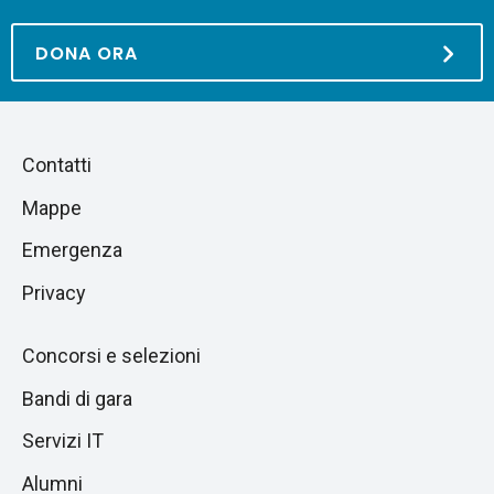
DONA ORA
Piè
Salta
Contatti
alla
di
Mappe
sezione
pagina
successiva
Emergenza
Privacy
Concorsi e selezioni
Bandi di gara
Servizi IT
Alumni