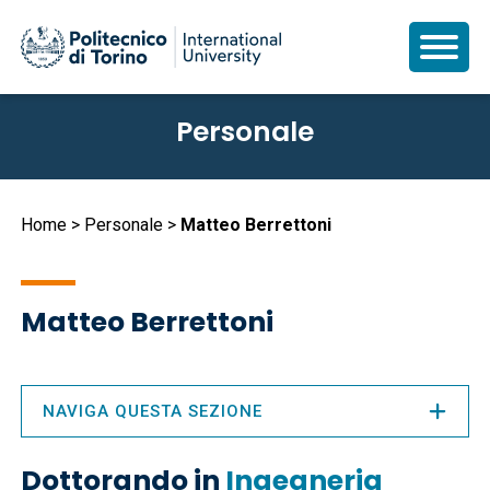
Salta
Personale
al
contenuto
principale
Briciole
Home
Personale
Matteo Berrettoni
di
pane
Matteo Berrettoni
NAVIGA QUESTA SEZIONE
Dottorando in
Ingegneria