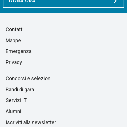
DONA ORA
Piè
Salta
Contatti
alla
di
Mappe
sezione
pagina
successiva
Emergenza
Privacy
Concorsi e selezioni
Bandi di gara
Servizi IT
Alumni
Iscriviti alla newsletter