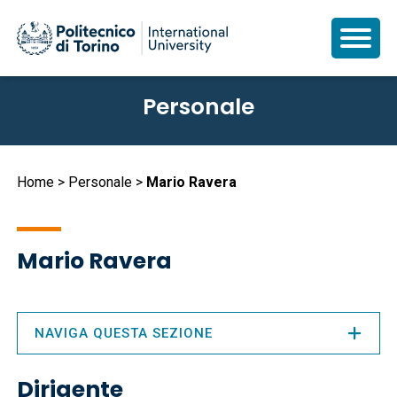
Salta
Personale
al
contenuto
principale
Briciole
Home
Personale
Mario Ravera
di
pane
Mario Ravera
NAVIGA QUESTA SEZIONE
Dirigente