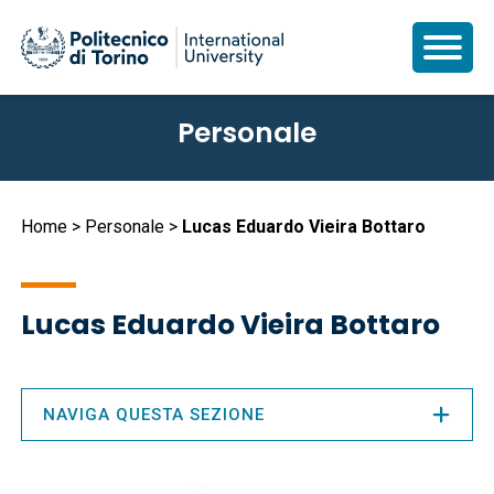
Salta
Personale
al
contenuto
principale
Briciole
Home
Personale
Lucas Eduardo Vieira Bottaro
di
pane
Lucas Eduardo Vieira Bottaro
NAVIGA QUESTA SEZIONE