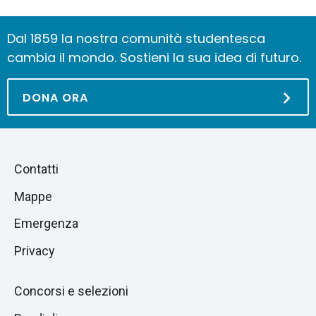
Dal 1859 la nostra comunità studentesca
cambia il mondo. Sostieni la sua idea di futuro.
DONA ORA
Piè
Salta
Contatti
alla
di
Mappe
sezione
pagina
successiva
Emergenza
Privacy
Concorsi e selezioni