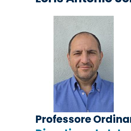
pane
Professore Ordinar