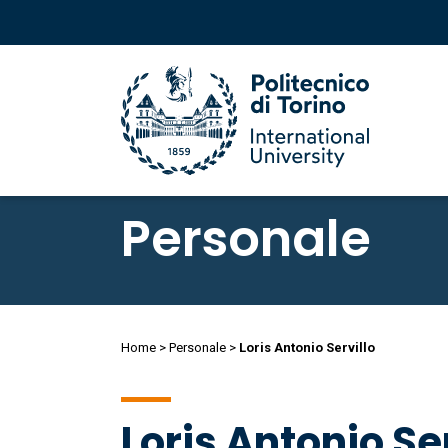
Salta
al
Personale
contenuto
principale
Salta
al
Briciole
Home
Personale
Loris Antonio Servillo
contenuto
principale
di
Loris Antonio Ser