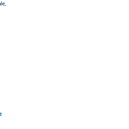
le,
e