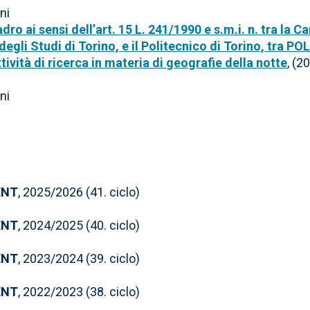
ni
o ai sensi dell’art. 15 L. 241/1990 e s.m.i. n. tra la 
egli Studi di Torino, e il Politecnico di Torino, tra PO
vità di ricerca in materia di geografie della notte
, (2
ni
ENT
, 2025/2026 (41. ciclo)
ENT
, 2024/2025 (40. ciclo)
ENT
, 2023/2024 (39. ciclo)
ENT
, 2022/2023 (38. ciclo)