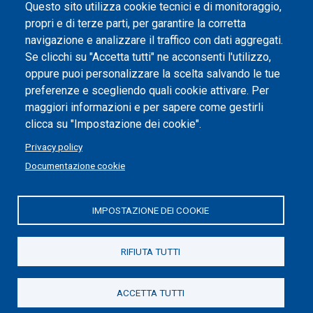
Dichiarazione di accessibilità
Questo sito utilizza cookie tecnici e di monitoraggio,
propri e di terze parti, per garantire la corretta
Impostazione dei cookie
navigazione e analizzare il traffico con dati aggregati.
Se clicchi su "Accetta tutti" ne acconsenti l'utilizzo,
oppure puoi personalizzare la scelta salvando le tue
preferenze e scegliendo quali cookie attivare. Per
maggiori informazioni e per sapere come gestirli
clicca su "Impostazione dei cookie".
Privacy policy
Documentazione cookie
IMPOSTAZIONE DEI COOKIE
Politecnico di Torino | Corso Duca degli Abruzzi, 24 | 10129
Torino, ITALIA | P.IVA/C.F. 00518460019 | PEC
politecnicoditorino@pec.polito.it
RIFIUTA TUTTI
Social
ACCETTA TUTTI