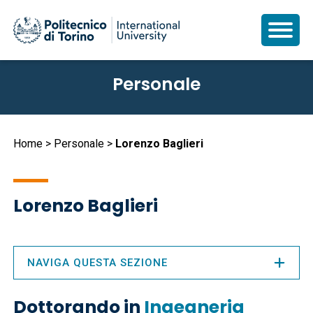
Salta
Personale
al
contenuto
principale
Briciole
Home
Personale
Lorenzo Baglieri
di
pane
Lorenzo Baglieri
NAVIGA QUESTA SEZIONE
Dottorando in
Ingegneria