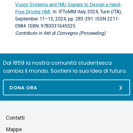
Vision Systems and IMU Signals to Design a Hand-
Free Driving HMI
. In: IFToMM Italy 2024, Turin (ITA),
September 11–13, 2024, pp. 283-291. ISSN 2211-
0984. ISBN: 9783031645525
Contributo in Atti di Convegno (Proceeding)
Dal 1859 la nostra comunità studentesca
cambia il mondo. Sostieni la sua idea di futuro.
DONA ORA
Piè
Salta
Contatti
alla
di
Mappe
sezione