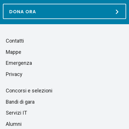
DONA ORA
Piè
Salta
Contatti
alla
di
Mappe
sezione
pagina
successiva
Emergenza
Privacy
Concorsi e selezioni
Bandi di gara
Servizi IT
Alumni