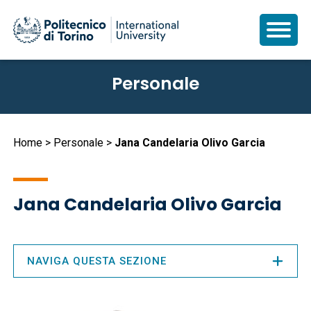
Salta
Personale
al
contenuto
principale
Briciole
Home
Personale
Jana Candelaria Olivo Garcia
di
pane
Jana Candelaria Olivo Garcia
NAVIGA QUESTA SEZIONE