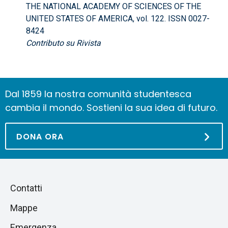
THE NATIONAL ACADEMY OF SCIENCES OF THE
UNITED STATES OF AMERICA, vol. 122. ISSN 0027-
8424
Contributo su Rivista
Dal 1859 la nostra comunità studentesca
cambia il mondo. Sostieni la sua idea di futuro.
DONA ORA
Piè
Salta
Contatti
alla
di
Mappe
sezione
pagina
successiva
Emergenza