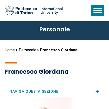
Salta
Personale
al
contenuto
principale
Briciole
Home
Personale
Francesco Giordana
di
pane
Francesco Giordana
NAVIGA QUESTA SEZIONE