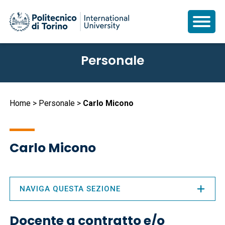
Salta
Personale
al
contenuto
principale
Briciole
Home
Personale
Carlo Micono
di
pane
Carlo Micono
NAVIGA QUESTA SEZIONE
Docente a contratto e/o