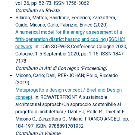
vol. 26, pp. 52-73. ISSN 1756-3062
Contributo su Rivista
Bilardo, Matteo; Sandrone, Federico; Zanzottera,
Guido; Micono, Carlo; Fabrizio, Enrico (2020)
A numerical model for the energy assessment of a
fifth-generation district heating and cooling (5GDHC)
network
. In: 15th SDEWES Conference Cologne 2020,
Cologne, 1-5 September 2020, pp. 1-15. ISSN 1847-
7178
Contributo in Atti di Convegno (Proceeding)
Micono, Carlo; Dahl, PER-JOHAN; Pollo, Riccardo
(2019)
Metaprogetto e design concept / Brief and Design
concept
. In: RE:WATERFRONT A sustainable
architectural approach/Un approccio sostenibile al
progetto di architettura / Dahl P.J, Pollo R., Thiébat F.,
Micono C., Zanzottera G., Milano, FRANCO ANGELI, pp.
184-197. ISBN: 9788891781932
Contributo in Volume