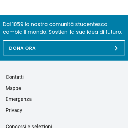
Dal 1859 la nostra comunità studentesca
cambia il mondo. Sostieni la sua idea di futuro.
DONA ORA
Piè
Salta
Contatti
alla
di
Mappe
sezione
pagina
successiva
Emergenza
Privacy
Concorsi e selezioni