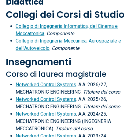
Didattica
Collegi dei Corsi di Studio
Collegio di Ingegneria Informatica, del Cinema e
Meccatronica
.
Componente
Collegio di Ingegneria Meccanica, Aerospaziale e
dell'Autoveicolo
.
Componente
Insegnamenti
Corso di laurea magistrale
Networked Control Systems
. A.A. 2026/27,
MECHATRONIC ENGINEERING.
Titolare del corso
Networked Control Systems
. A.A. 2025/26,
MECHATRONIC ENGINEERING.
Titolare del corso
Networked Control Systems
. A.A. 2024/25,
MECHATRONIC ENGINEERING (INGEGNERIA
MECCATRONICA).
Titolare del corso
Networked Control Systems
. A.A. 2023/24,