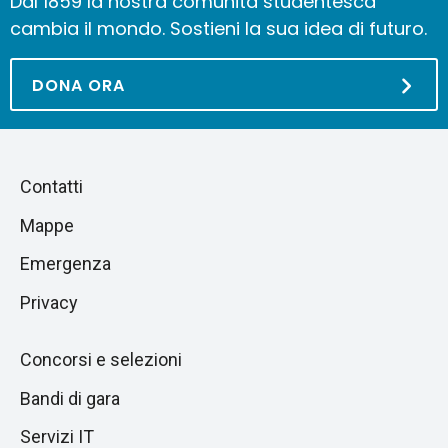
Dal 1859 la nostra comunità studentesca
cambia il mondo. Sostieni la sua idea di futuro.
DONA ORA
Piè
Salta
Contatti
alla
di
Mappe
sezione
pagina
successiva
Emergenza
Privacy
Concorsi e selezioni
Bandi di gara
Servizi IT