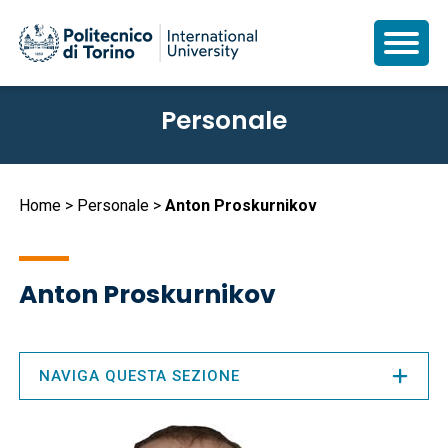
Salta
Personale
al
contenuto
principale
Briciole
Home
Personale
Anton Proskurnikov
di
pane
Anton Proskurnikov
NAVIGA QUESTA SEZIONE