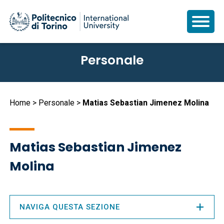
Salta
Personale
al
contenuto
principale
Briciole
Home
Personale
Matias Sebastian Jimenez Molina
di
pane
Matias Sebastian Jimenez
Molina
NAVIGA QUESTA SEZIONE