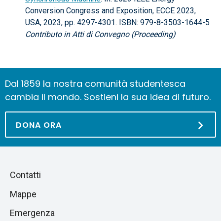
Conversion Congress and Exposition, ECCE 2023,
USA, 2023, pp. 4297-4301. ISBN: 979-8-3503-1644-5
Contributo in Atti di Convegno (Proceeding)
Dal 1859 la nostra comunità studentesca
cambia il mondo. Sostieni la sua idea di futuro.
DONA ORA
Piè
Salta
Contatti
alla
di
Mappe
sezione
pagina
successiva
Emergenza