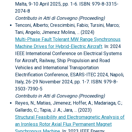
Malta, 9-10 April 2025, pp. 1-6. ISBN: 979-8-3315-
2074-8
Contributo in Atti di Convegno (Proceeding)
Tenconi, Alberto; Crescimbini, Fabio; Tursini, Marco;
Tani, Angelo; Jimenez Molina, ... (2024)
Multi-Phase Fault Tolerant MW Range Synchronous
Machine Drives for Hybrid-Electric Aircraft
. In: 2024
IEEE International Conference on Electrical Systems
for Aircraft, Railway, Ship Propulsion and Road
Vehicles and International Transportation
Electrification Conference, ESARS-ITEC 2024, Napoli,
Italy, 26-29 November 2024, pp. 1-7. ISBN: 979-8-
3503-7390-5
Contributo in Atti di Convegno (Proceeding)
Reyes, N.; Matias, Jimenez; Hoffer, A.; Madariaga, C.;
Gallardo, C.; Tapia, J. A.; Jara, ... (2023)
Structural Feasibility and Electromagnetic Analysis of
an Ironless Rotor Axial Flux Permanent Magnet
Synchronous Machine
. In: 2023 IEEE Energy