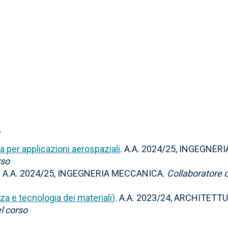
e
a per applicazioni aerospaziali
. A.A. 2024/25, INGEGNERI
rso
. A.A. 2024/25, INGEGNERIA MECCANICA.
Collaboratore 
za e tecnologia dei materiali)
. A.A. 2023/24, ARCHITETT
l corso