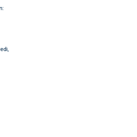
In:
edi,