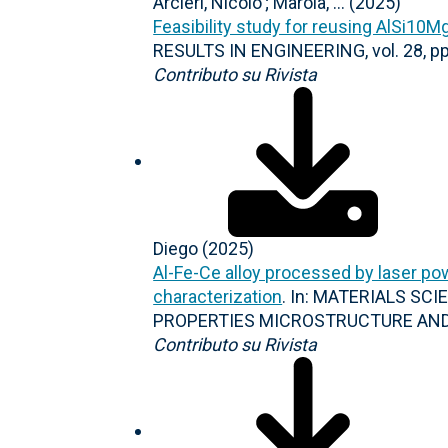
Arcieri, Nicolo'; Marola, ... (2025)
Feasibility study for reusing AlSi1
RESULTS IN ENGINEERING, vol. 28, pp
Contributo su Rivista
Diego (2025)
Al-Fe-Ce alloy processed by laser p
characterization
. In: MATERIALS S
PROPERTIES MICROSTRUCTURE AND P
Contributo su Rivista