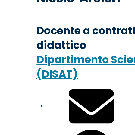
pane
Docente a contratt
didattico
Dipartimento Scie
(DISAT)