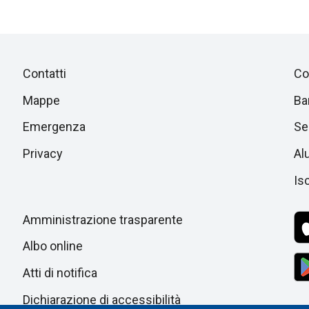
Piè
Salta
Contatti
Co
alla
di
Mappe
Ba
sezione
successiva
Emergenza
Ser
pagina
Privacy
Al
Isc
Amministrazione trasparente
Albo online
Atti di notifica
Dichiarazione di accessibilità