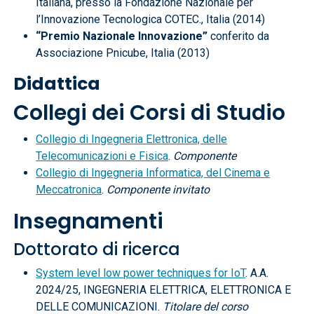
Italiana, presso la Fondazione Nazionale per
l’Innovazione Tecnologica COTEC., Italia (2014)
“Premio Nazionale Innovazione”
conferito da
Associazione Pnicube, Italia (2013)
Didattica
Collegi dei Corsi di Studio
Collegio di Ingegneria Elettronica, delle
Telecomunicazioni e Fisica
.
Componente
Collegio di Ingegneria Informatica, del Cinema e
Meccatronica
.
Componente invitato
Insegnamenti
Dottorato di ricerca
System level low power techniques for IoT
. A.A.
2024/25, INGEGNERIA ELETTRICA, ELETTRONICA E
DELLE COMUNICAZIONI.
Titolare del corso