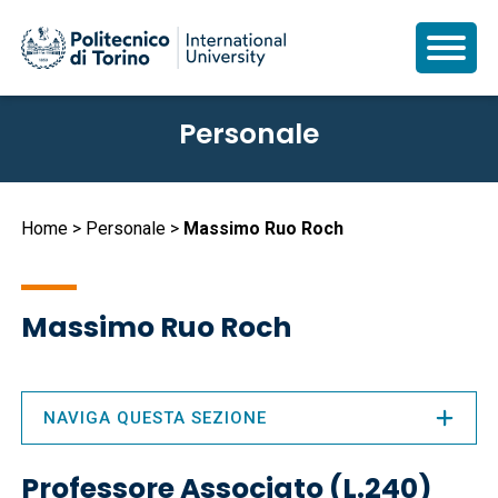
Salta
Personale
al
contenuto
principale
Briciole
Home
Personale
Massimo Ruo Roch
di
pane
Massimo Ruo Roch
NAVIGA QUESTA SEZIONE
Professore Associato (L.240)