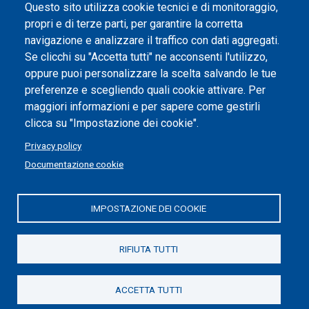
Dichiarazione di accessibilità
Questo sito utilizza cookie tecnici e di monitoraggio,
propri e di terze parti, per garantire la corretta
Impostazione dei cookie
navigazione e analizzare il traffico con dati aggregati.
Se clicchi su "Accetta tutti" ne acconsenti l'utilizzo,
oppure puoi personalizzare la scelta salvando le tue
preferenze e scegliendo quali cookie attivare. Per
maggiori informazioni e per sapere come gestirli
clicca su "Impostazione dei cookie".
Privacy policy
Documentazione cookie
IMPOSTAZIONE DEI COOKIE
Politecnico di Torino | Corso Duca degli Abruzzi, 24 | 10129
Torino, ITALIA | P.IVA/C.F. 00518460019 | PEC
politecnicoditorino@pec.polito.it
RIFIUTA TUTTI
Social
ACCETTA TUTTI