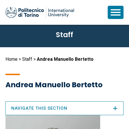
Skip
Staff
to
main
content
Breadcrumb
Home
Staff
Andrea Manuello Bertetto
Andrea Manuello Bertetto
NAVIGATE THIS SECTION