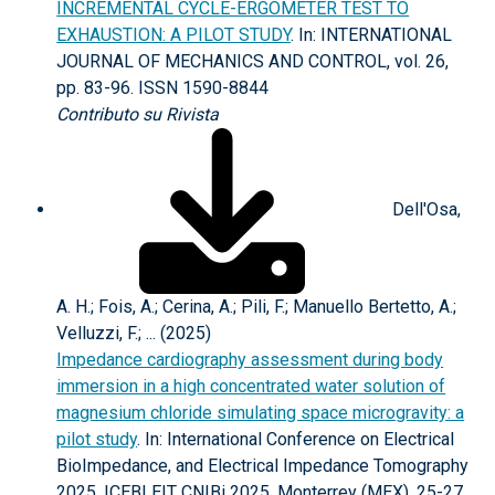
INCREMENTAL CYCLE-ERGOMETER TEST TO
EXHAUSTION: A PILOT STUDY
. In: INTERNATIONAL
JOURNAL OF MECHANICS AND CONTROL, vol. 26,
pp. 83-96. ISSN 1590-8844
Contributo su Rivista
Dell'Osa,
A. H.; Fois, A.; Cerina, A.; Pili, F.; Manuello Bertetto, A.;
Velluzzi, F.; ... (2025)
Impedance cardiography assessment during body
immersion in a high concentrated water solution of
magnesium chloride simulating space microgravity: a
pilot study
. In: International Conference on Electrical
BioImpedance, and Electrical Impedance Tomography
2025, ICEBI EIT CNIBi 2025, Monterrey (MEX), 25-27