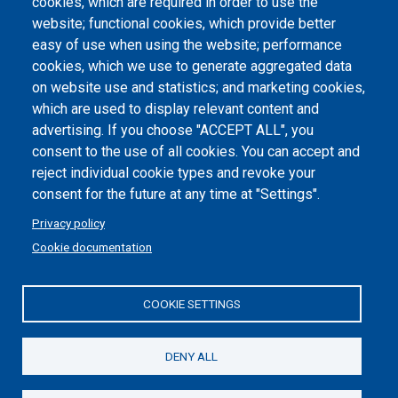
Atti di notifica
cookies, which are required in order to use the
website; functional cookies, which provide better
Dichiarazione di accessibilità
easy of use when using the website; performance
cookies, which we use to generate aggregated data
Cookie settings
on website use and statistics; and marketing cookies,
which are used to display relevant content and
advertising. If you choose "ACCEPT ALL", you
consent to the use of all cookies. You can accept and
reject individual cookie types and revoke your
consent for the future at any time at "Settings".
Privacy policy
Cookie documentation
COOKIE SETTINGS
Politecnico di Torino | Corso Duca degli Abruzzi, 24 | 10129
Torino, ITALY | P.IVA/C.F. 00518460019 | PEC
politecnicoditorino@pec.polito.it
DENY ALL