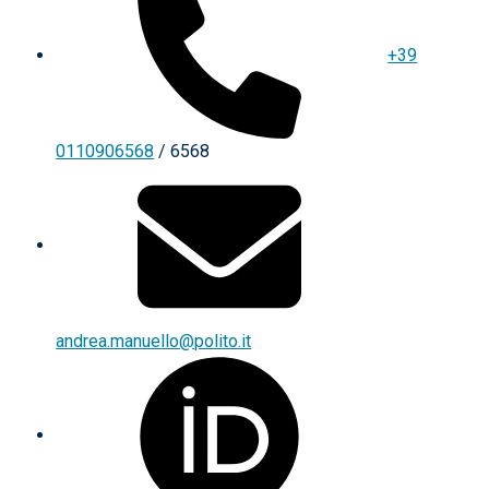
+39
0110906568
/ 6568
andrea.manuello@polito.it