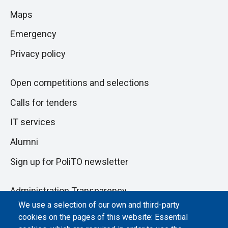
to
di
Maps
next
pagina
section
Emergency
Privacy policy
Open competitions and selections
Calls for tenders
IT services
Alumni
Sign up for PoliTO newsletter
Administration Transparency
We use a selection of our own and third-party
Albo online
cookies on the pages of this website: Essential