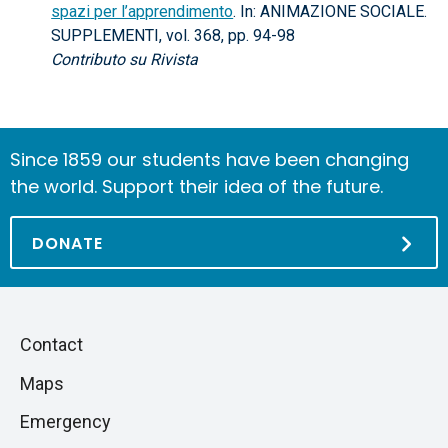
spazi per l’apprendimento
. In: ANIMAZIONE SOCIALE.
SUPPLEMENTI, vol. 368, pp. 94-98
Contributo su Rivista
Since 1859 our students have been changing
the world. Support their idea of the future.
DONATE
Piè
Skip
Contact
to
di
Maps
next
pagina
section
Emergency