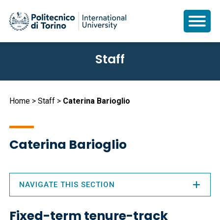
Skip
Staff
to
main
content
Breadcrumb
Home
Staff
Caterina Barioglio
Caterina Barioglio
NAVIGATE THIS SECTION
Fixed-term tenure-track