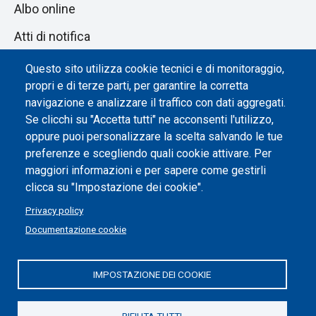
Albo online
Atti di notifica
Dichiarazione di accessibilità
Questo sito utilizza cookie tecnici e di monitoraggio,
propri e di terze parti, per garantire la corretta
Impostazione dei cookie
navigazione e analizzare il traffico con dati aggregati.
Se clicchi su "Accetta tutti" ne acconsenti l'utilizzo,
oppure puoi personalizzare la scelta salvando le tue
preferenze e scegliendo quali cookie attivare. Per
maggiori informazioni e per sapere come gestirli
clicca su "Impostazione dei cookie".
Privacy policy
Documentazione cookie
IMPOSTAZIONE DEI COOKIE
Politecnico di Torino | Corso Duca degli Abruzzi, 24 | 10129
Torino, ITALIA | P.IVA/C.F. 00518460019 | PEC
politecnicoditorino@pec.polito.it
RIFIUTA TUTTI