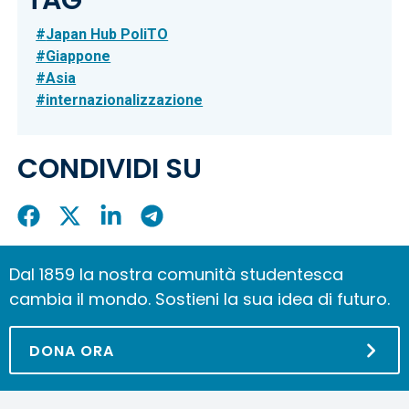
TAG
Japan Hub PoliTO
Giappone
Asia
internazionalizzazione
CONDIVIDI SU
Condividi
Condividi
Condividi
Condividi
su
su
su
su
Facebook
X
LinkedIn
Telegram
Dal 1859 la nostra comunità studentesca
cambia il mondo. Sostieni la sua idea di futuro.
DONA ORA