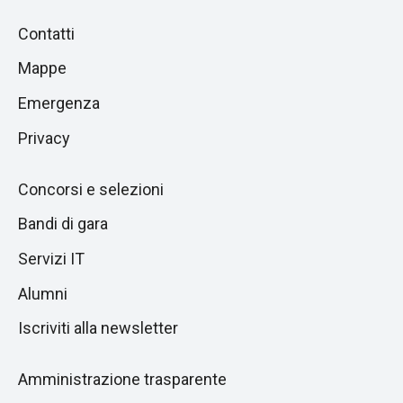
Piè
Salta
Contatti
alla
di
Mappe
sezione
pagina
successiva
Emergenza
Privacy
Concorsi e selezioni
Bandi di gara
Servizi IT
Alumni
Iscriviti alla newsletter
Amministrazione trasparente