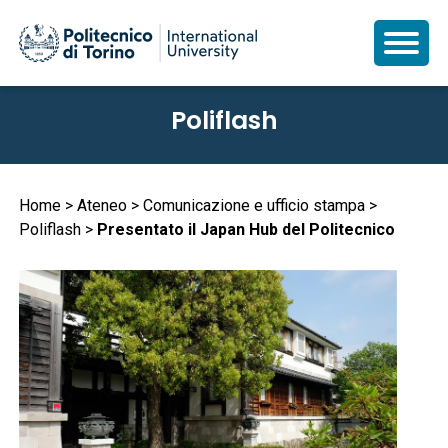
Salta
Poliflash
al
contenuto
principale
Briciole
Home
Ateneo
Comunicazione e ufficio stampa
Poliflash
Presentato il Japan Hub del Politecnico
di
pane