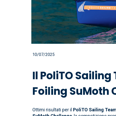
10/07/2025
Il PoliTO Sailing
Foiling SuMoth 
Ottimi risultati per il
PoliTO Sailing Tea
SuMoth Challenge
, la competizione pro