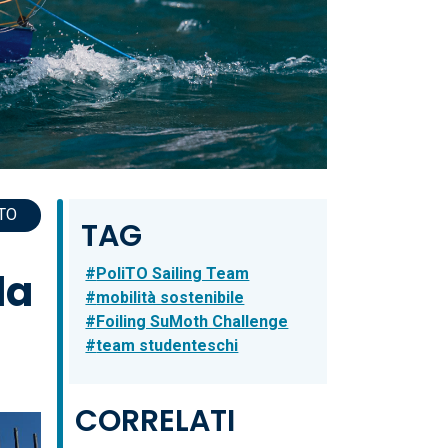
TO
TAG
PoliTO Sailing Team
la
mobilità sostenibile
Foiling SuMoth Challenge
team studenteschi
CORRELATI