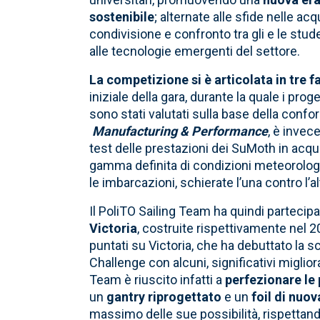
sostenibile
; alternate alle sfide nelle a
condivisione e confronto tra gli e le stude
alle tecnologie emergenti del settore.
La competizione si è articolata in tre 
iniziale della gara, durante la quale i pro
sono stati valutati sulla base della confor
Manufacturing & Performance
, è invece
test delle prestazioni dei SuMoth in acqu
gamma definita di condizioni meteorolog
le imbarcazioni, schierate l’una contro l’a
Il PoliTO Sailing Team ha quindi partecip
Victoria
, costruite rispettivamente nel 20
puntati su Victoria, che ha debuttato la 
Challenge con alcuni, significativi miglior
Team è riuscito infatti a
perfezionare le 
un
gantry riprogettato
e un
foil di nuo
massimo delle sue possibilità, rispettando i