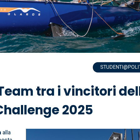
STUDENTI@POLI
 Team tra i vincitori del
Challenge 2025
m
alla
Immagine
posta