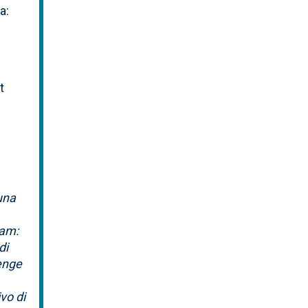
a:
t
una
eam:
di
lenge
ivo di