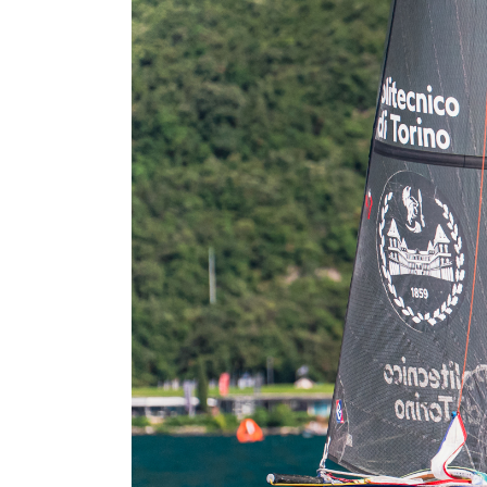
di
pane