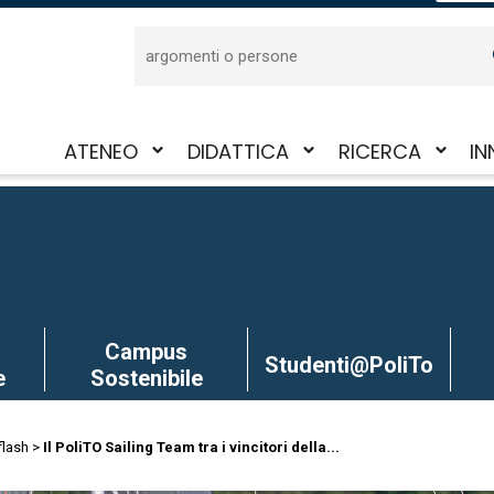
Cerca
ATENEO
DIDATTICA
RICERCA
IN
Attiva/disattiva
Attiva/disattiva
Attiva/disattiva
Att
il
il
il
il
sotto-
sotto-
sotto-
sot
menu
menu
menu
me
Campus
Studenti@PoliTo
e
Sostenibile
flash
Il PoliTO Sailing Team tra i vincitori della...