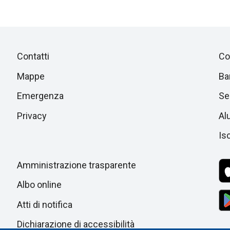
Piè
Salta
Contatti
Co
alla
di
Mappe
Ba
sezione
successiva
Emergenza
Ser
pagina
Privacy
Al
Isc
Amministrazione trasparente
Albo online
Atti di notifica
Dichiarazione di accessibilità