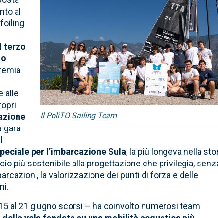
nto al
foiling
al
terzo
lo
premia
e alle
ropri
Il PoliTO Sailing Team
cazione
la gara
l
peciale per l’imbarcazione Sula
, la più longeva nella sto
io più sostenibile alla progettazione che privilegia, senz
cazioni, la valorizzazione dei punti di forza e delle
ni.
l 15 al 21 giugno scorsi – ha coinvolto numerosi team
 della vela fondata su una mobilità acquatica più