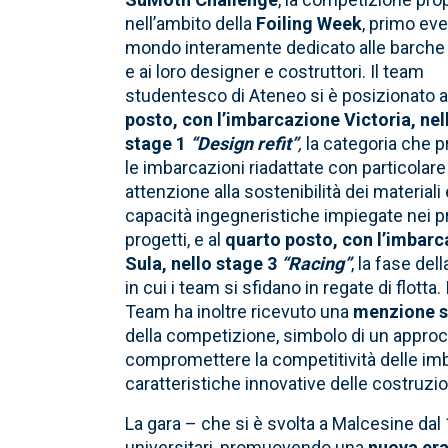
nell’ambito della
Foiling Week
, primo eve
mondo interamente dedicato alle barche 
e ai loro designer e costruttori. Il team
studentesco di Ateneo si è posizionato 
posto, con l’imbarcazione Victoria, nel
stage 1
“Design refit”
,
la categoria che 
le imbarcazioni riadattate con particolare
attenzione alla sostenibilità dei materiali 
capacità ingegneristiche impiegate nei p
progetti, e al
quarto posto, con l’imbar
Sula, nello stage 3
“Racing”
, la fase del
in cui i team si sfidano in regate di flotta. I
Team ha inoltre ricevuto una
menzione s
della competizione, simbolo di un approcc
compromettere la competitività delle imbar
caratteristiche innovative delle costruzio
La gara – che si è svolta a Malcesine da
universitari, promuovendo una
nuova era