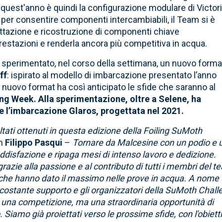
 quest'anno è quindi la configurazione modulare di Victori
a per consentire componenti intercambiabili, il Team si è
ettazione e ricostruzione di componenti chiave
prestazioni e renderla ancora più competitiva in acqua.
i sperimentato, nel corso della settimana, un nuovo forma
ff
: ispirato al modello di imbarcazione presentato l’anno
 il nuovo format ha così anticipato le sfide che saranno al
ing Week. Alla sperimentazione, oltre a Selene, ha
e l’imbarcazione Glaros, progettata nel 2021.
ati ottenuti in questa edizione della Foiling SuMoth
am
Filippo Pasqui
–
Tornare da Malcesine con un podio e 
disfazione e ripaga mesi di intenso lavoro e dedizione.
grazie alla passione e al contributo di tutti i membri del t
isti che hanno dato il massimo nelle prove in acqua. A nome 
uo costante supporto e gli organizzatori della SuMoth Chal
 una competizione, ma una straordinaria opportunità di
. Siamo già proiettati verso le prossime sfide, con l'obiett