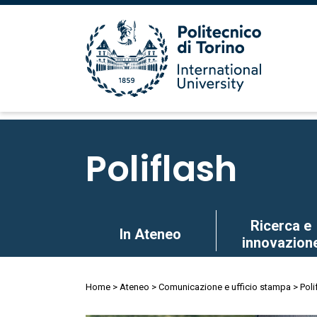
Salta
al
Poliflash
contenuto
principale
Salta
Ricerca e
In Ateneo
al
innovazion
contenuto
principale
Briciole
Home
Ateneo
Comunicazione e ufficio stampa
Poli