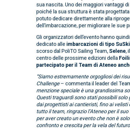
sua nascita. Uno dei maggiori vantaggi di
poiché la sua struttura è stata progettat
potuto dedicare direttamente alla riprog
dell’imbarcazione, per migliorare le sue 
Gli organizzatori dell’evento hanno quind
dedicato alle
imbarcazioni di tipo SuSki
scorso dal PoliTO Sailing Team,
Selene
,
centro delle prossime edizioni della
Foil
partecipato per il Team di Ateneo anch
“Siamo estremamente orgogliosi dei risult
Challenge
– commenta il leader del Te
menzione speciale è una grandissima sod
Questi traguardi sono stati possibili solo 
dai progettisti ai cantieristi, fino ai vel
tutto il team, ringrazio l’Ateneo per il s
per aver creato un evento che non è solo
confronto e crescita per la vela del futuro