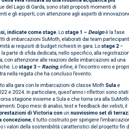
cque del Lago di Garda, sono stati proposti momenti di
nti e gli esperti, con attenzione agli aspetti di innovazion
fasi, indicate come stage
. Lo
stage 1 –
Design
è la fase
getti di imbarcazioni SuMoth, elaborati dai team partecipanti
mità ai requisiti di budget richiesti in gara. Lo
stage 2
–
 la parte di sfida dedicata, nello specifico, alla registrazio
a, con attenzione alle reazioni delle imbarcazioni ad una
iche. Lo
stage 3 –
Racing
, infine, è l’incontro vero e propr
ltra nella regata che ha concluso l’evento.
ato alla gara con le imbarcazioni di classe Moth
Sula
e
22 e 2024. In particolare, quest’anno i riflettori sono stati
scorsa stagione insieme a Sula e che torna ora alla SuMoth
amenti. Dopo mesi di analisi, test e feedback dei velisti, il
prestazioni di Victoria con
un
nuovissimo set di terra
va concezione
, il tutto costruito per spingere l’imbarcazio
 valori della sostenibilità caratteristici del progetto fin d