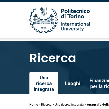
Salta
al
Ricerca
contenuto
principale
Salta
Una
Finanzia
al
ricerca
Luoghi
per la r
contenuto
integrata
principale
Briciole
Home
Ricerca
Una ricerca integrata
Anagrafe dell