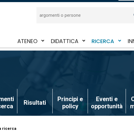
Cerca
ATENEO
DIDATTICA
RICERCA
IN
Attiva/disattiva
Attiva/disattiva
Attiva/disattiva
Att
il
il
il
il
sotto-
sotto-
sotto-
sot
menu
menu
menu
me
menti
Principi e
Eventi e
O
Risultati
icerca
policy
opportunità
m
a ricerca