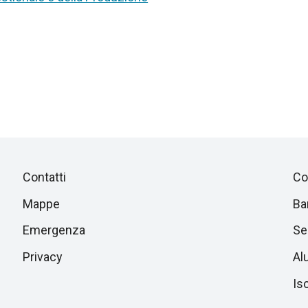
Piè
Salta
Contatti
Co
alla
di
Mappe
Ba
sezione
successiva
Emergenza
Ser
pagina
Privacy
Al
Isc