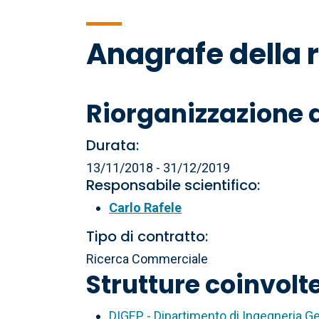
di
Anagrafe della 
pane
Riorganizzazione d
Durata:
13/11/2018 - 31/12/2019
Responsabile scientifico:
Carlo Rafele
Tipo di contratto:
Ricerca Commerciale
Strutture coinvolt
DIGEP - Dipartimento di Ingegneria G