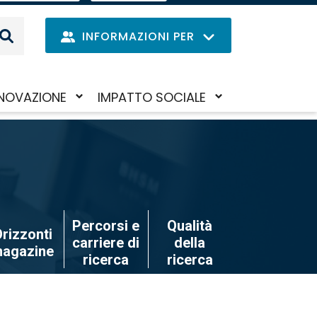
EN
IL
MENU
INFORMAZIONI PER
DELLE
LINGUE
Navig
NOVAZIONE
IMPATTO SOCIALE
Salta
iva/disattiva
Attiva/disattiva
princi
al
il
contenuto
to-
sotto-
principale
nu
menu
Percorsi e
Qualità
rizzonti
carriere di
della
agazine
ricerca
ricerca