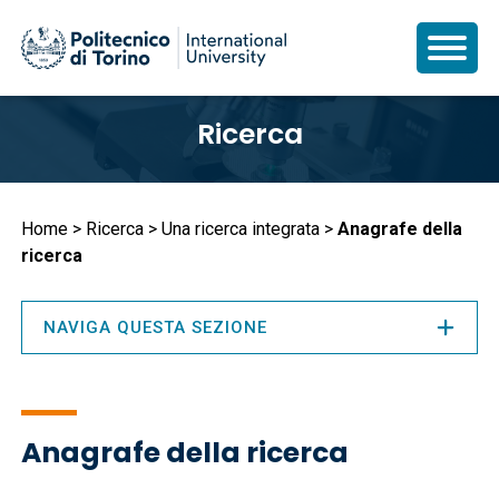
Salta
Ricerca
al
contenuto
principale
Briciole
Home
Ricerca
Una ricerca integrata
Anagrafe della
ricerca
di
pane
NAVIGA QUESTA SEZIONE
Anagrafe della ricerca