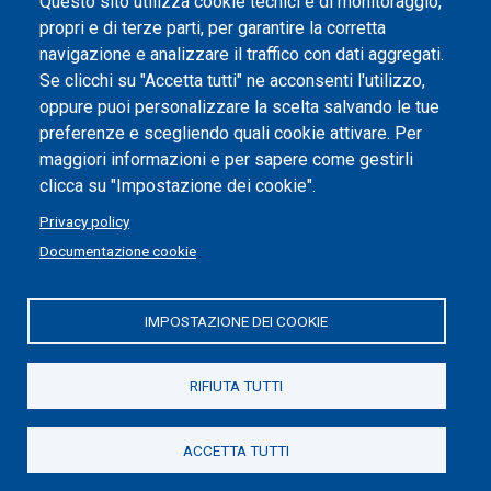
Questo sito utilizza cookie tecnici e di monitoraggio,
propri e di terze parti, per garantire la corretta
Impostazione dei cookie
navigazione e analizzare il traffico con dati aggregati.
Se clicchi su "Accetta tutti" ne acconsenti l'utilizzo,
oppure puoi personalizzare la scelta salvando le tue
preferenze e scegliendo quali cookie attivare. Per
maggiori informazioni e per sapere come gestirli
clicca su "Impostazione dei cookie".
Privacy policy
Documentazione cookie
IMPOSTAZIONE DEI COOKIE
Politecnico di Torino | Corso Duca degli Abruzzi, 24 | 10129
Torino, ITALIA | P.IVA/C.F. 00518460019 | PEC
politecnicoditorino@pec.polito.it
RIFIUTA TUTTI
Social
ACCETTA TUTTI