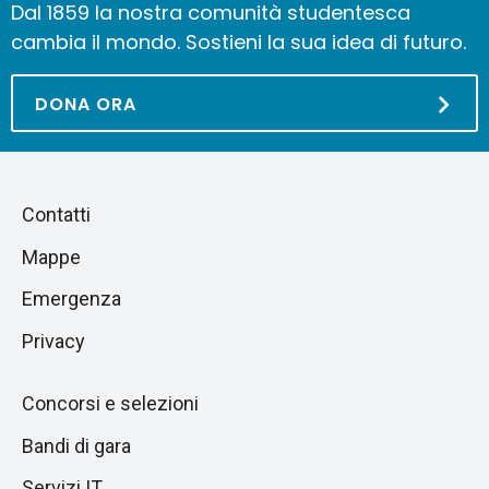
Dal 1859 la nostra comunità studentesca
cambia il mondo. Sostieni la sua idea di futuro.
DONA ORA
Piè
Salta
Contatti
alla
di
Mappe
sezione
pagina
successiva
Emergenza
Privacy
Concorsi e selezioni
Bandi di gara
Servizi IT