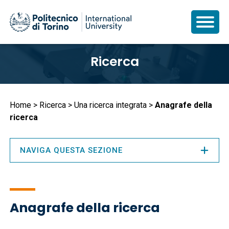
Salta
Ricerca
al
contenuto
principale
Briciole
Home
Ricerca
Una ricerca integrata
Anagrafe della
ricerca
di
pane
NAVIGA QUESTA SEZIONE
Anagrafe della ricerca