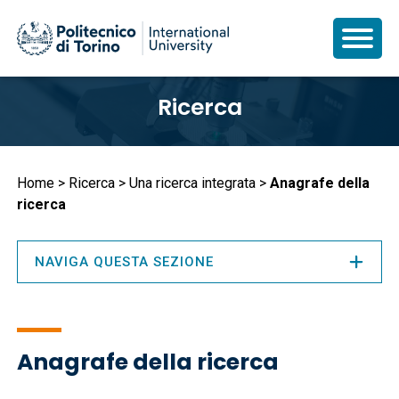
Salta
Ricerca
al
contenuto
principale
Briciole
Home
Ricerca
Una ricerca integrata
Anagrafe della
ricerca
di
pane
NAVIGA QUESTA SEZIONE
Anagrafe della ricerca