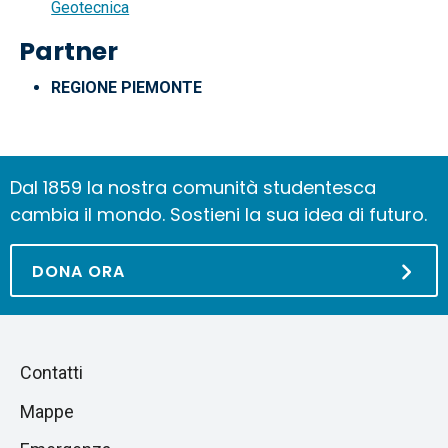
Geotecnica
Partner
REGIONE PIEMONTE
Dal 1859 la nostra comunità studentesca
cambia il mondo. Sostieni la sua idea di futuro.
DONA ORA
Piè
Salta
Contatti
alla
di
Mappe
sezione
pagina
successiva